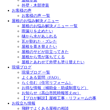
屋根塗装
外壁・木部塗装
お客様の声
お客様の声 一覧
屋根のお悩み解決メニュー
屋根のお悩み解決メニュー 一覧
雨漏りを止めたい
樋から水があふれる
瓦が割れた・ズレた
屋根を葺き替えたい
屋根のサビが目立ってきた
屋根から雪が落ちてくる
屋根とあわせて外壁も塗り替えたい
現場ブログ
現場ブログ 一覧
よくある質問（FAQ）
らく住む（住宅リフォーム）
お得な情報（補助金・助成制度など）
お知らせ（高山市民時報答えetc）
【プロが解説】屋根工事・リフォームの事
お役立ち情報
飛騨でよくある屋根の相談