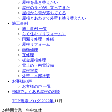
屋根を葺き替えたい
屋根のサビが目立ってきた
屋根から雪が落ちてくる
屋根とあわせて外壁も塗り替えたい
施工事例
施工事例 一覧
らく住む（リフォーム）
雨漏り修理・修繕
屋根リフォーム
雨樋修理
瓦修理
板金屋根修理
雪止め・融雪設備
屋根塗装
外壁・木部塗装
お客様の声
お客様の声 一覧
飛騨でよくある屋根の相談
TOP
現場ブログ
2022年
11月
24時間営業 年中無休