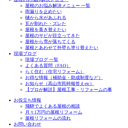
屋根のお悩み解決メニュー 一覧
雨漏りを止めたい
樋から水があふれる
瓦が割れた・ズレた
屋根を葺き替えたい
屋根のサビが目立ってきた
屋根から雪が落ちてくる
屋根とあわせて外壁も塗り替えたい
現場ブログ
現場ブログ 一覧
よくある質問（FAQ）
らく住む（住宅リフォーム）
お得な情報（補助金・助成制度など）
お知らせ（高山市民時報答えetc）
【プロが解説】屋根工事・リフォームの事
お役立ち情報
飛騨でよくある屋根の相談
月々1万円の屋根リフォーム
屋根リフォームの流れ
お問い合わせ