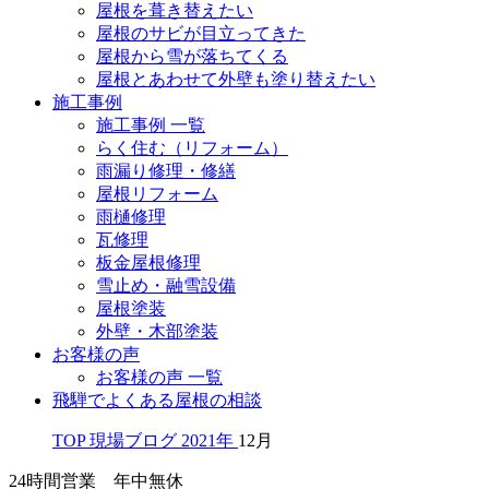
屋根を葺き替えたい
屋根のサビが目立ってきた
屋根から雪が落ちてくる
屋根とあわせて外壁も塗り替えたい
施工事例
施工事例 一覧
らく住む（リフォーム）
雨漏り修理・修繕
屋根リフォーム
雨樋修理
瓦修理
板金屋根修理
雪止め・融雪設備
屋根塗装
外壁・木部塗装
お客様の声
お客様の声 一覧
飛騨でよくある屋根の相談
TOP
現場ブログ
2021年
12月
24時間営業 年中無休