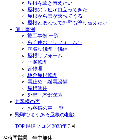
屋根を葺き替えたい
屋根のサビが目立ってきた
屋根から雪が落ちてくる
屋根とあわせて外壁も塗り替えたい
施工事例
施工事例 一覧
らく住む（リフォーム）
雨漏り修理・修繕
屋根リフォーム
雨樋修理
瓦修理
板金屋根修理
雪止め・融雪設備
屋根塗装
外壁・木部塗装
お客様の声
お客様の声 一覧
飛騨でよくある屋根の相談
TOP
現場ブログ
2023年
3月
24時間営業 年中無休