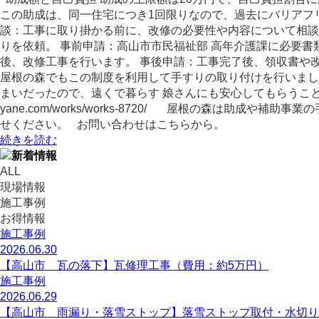
この助成は、同一住宅につき1回限りなので、過去にバリアフ
談：工事に取り掛かる前に、改修の必要性や内容について相談
りを依頼。 事前申請：高山市市民福祉部 高年介護課に必要書
後、改修工事を行います。 事後申請：工事完了後、領収書や
屋根の森でもこの制度を利用して手すりの取り付けを行いまし
まいだったので、遠くで暮らす 娘さんにも安心してもらうことができま
yane.com/works/works-8720/ 屋根の森は
せください。 お問い合わせはこちらから。
続きを読む
ALL
現場情報
施工事例
お得情報
施工事例
2026.06.30
【高山市 瓦の落下】瓦修理工事（費用：約5万円）
施工事例
2026.06.29
【高山市 雨漏り・落雪ストップ】落雪ストップ取付・水切り