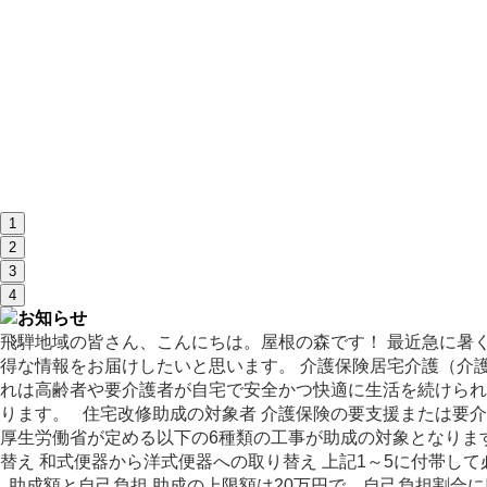
1
2
3
4
飛騨地域の皆さん、こんにちは。屋根の森です！ 最近急に暑
得な情報をお届けしたいと思います。 介護保険居宅介護（介
れは高齢者や要介護者が自宅で安全かつ快適に生活を続けられ
ります。 住宅改修助成の対象者 介護保険の要支援または要
厚生労働省が定める以下の6種類の工事が助成の対象となります
替え 和式便器から洋式便器への取り替え 上記1～5に付帯し
助成額と自己負担 助成の上限額は20万円で、自己負担割合に