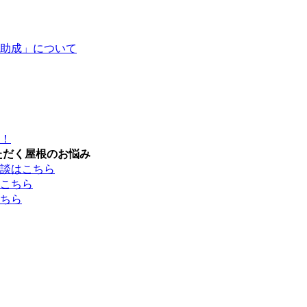
助成」について
！