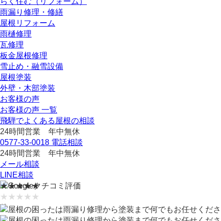
らく住む（リフォーム）
雨漏り修理・修繕
屋根リフォーム
雨樋修理
瓦修理
板金屋根修理
雪止め・融雪設備
屋根塗装
外壁・木部塗装
お客様の声
お客様の声 一覧
飛騨でよくある屋根の相談
24時間営業 年中無休
0577-33-0018
電話相談
24時間営業 年中無休
メール相談
LINE相談
★★★★★
クチコミ評価
★★★★★
件