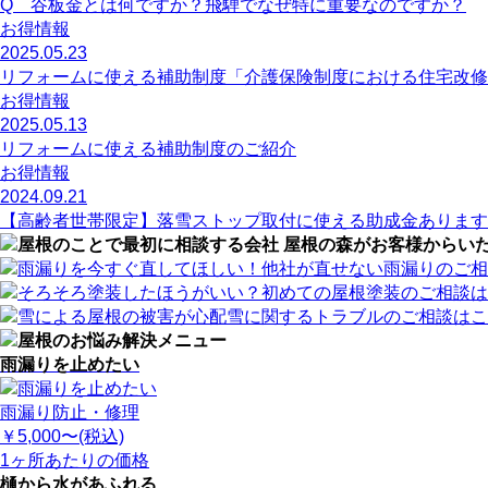
Q 谷板金とは何ですか？飛騨でなぜ特に重要なのですか？
お得情報
2025.05.23
リフォームに使える補助制度「介護保険制度における住宅改修
お得情報
2025.05.13
リフォームに使える補助制度のご紹介
お得情報
2024.09.21
【高齢者世帯限定】落雪ストップ取付に使える助成金あります
雨漏りを止めたい
雨漏り防止・修理
￥5,000
〜(税込)
1ヶ所あたりの価格
樋から水があふれる