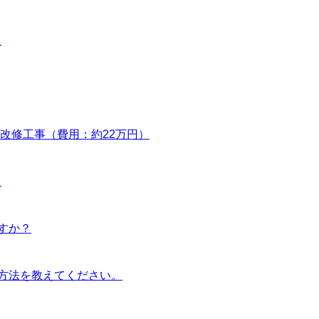
）
改修工事（費用：約22万円）
）
すか？
方法を教えてください。