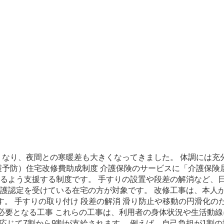
くなり、夜間との寒暖差も大きくなってきました。 体調には充
護予防）住宅改修費助成制度 介護保険のサービスに「介護保険
るよう支援する制度です。 手すりの設置や段差の解消など、
介護認定を受けている在宅の方が対象です。 改修工事は、本人
。 手すりの取り付け 段差の解消 滑り防止や移動の円滑化の
て必要となる工事 これらの工事は、利用者の身体状況や生活動
応じて7割から9割が支給されます。 例えば、自己負担が1割の