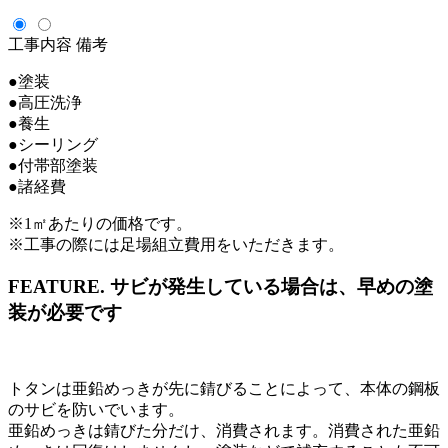
工事内容
備考
●塗装
●高圧洗浄
●養生
●シーリング
●付帯部塗装
●諸経費
※1㎡あたりの価格です。
※工事の際には足場組立費用をいただきます。
FEATURE.
サビが発生している場合は、早めの塗
装が必要です
トタンは亜鉛めっきが先に錆びることによって、本体の鋼板
のサビを防いでいます。
亜鉛めっきは錆びた分だけ、消費されます。消費された亜鉛