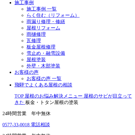
施工事例
施工事例 一覧
らく住む（リフォーム）
雨漏り修理・修繕
屋根リフォーム
雨樋修理
瓦修理
板金屋根修理
雪止め・融雪設備
屋根塗装
外壁・木部塗装
お客様の声
お客様の声 一覧
飛騨でよくある屋根の相談
TOP
屋根のお悩み解決メニュー
屋根のサビが目立って
きた
板金・トタン屋根の塗装
24時間営業 年中無休
0577-33-0018
電話相談