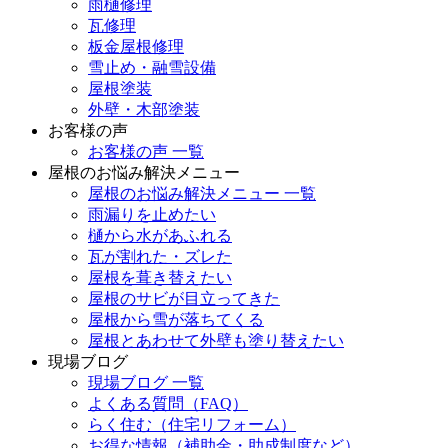
雨樋修理
瓦修理
板金屋根修理
雪止め・融雪設備
屋根塗装
外壁・木部塗装
お客様の声
お客様の声 一覧
屋根のお悩み解決メニュー
屋根のお悩み解決メニュー 一覧
雨漏りを止めたい
樋から水があふれる
瓦が割れた・ズレた
屋根を葺き替えたい
屋根のサビが目立ってきた
屋根から雪が落ちてくる
屋根とあわせて外壁も塗り替えたい
現場ブログ
現場ブログ 一覧
よくある質問（FAQ）
らく住む（住宅リフォーム）
お得な情報（補助金・助成制度など）