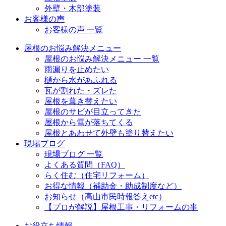
外壁・木部塗装
お客様の声
お客様の声 一覧
屋根のお悩み解決メニュー
屋根のお悩み解決メニュー 一覧
雨漏りを止めたい
樋から水があふれる
瓦が割れた・ズレた
屋根を葺き替えたい
屋根のサビが目立ってきた
屋根から雪が落ちてくる
屋根とあわせて外壁も塗り替えたい
現場ブログ
現場ブログ 一覧
よくある質問（FAQ）
らく住む（住宅リフォーム）
お得な情報（補助金・助成制度など）
お知らせ（高山市民時報答えetc）
【プロが解説】屋根工事・リフォームの事
お役立ち情報