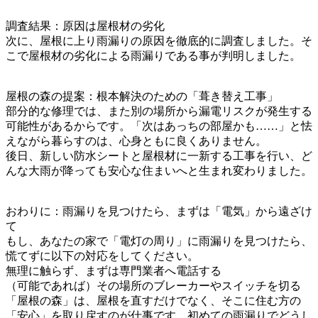
調査結果：原因は屋根材の劣化
次に、屋根に上り雨漏りの原因を徹底的に調査しました。そ
こで屋根材の劣化による雨漏りである事が判明しました。
屋根の森の提案：根本解決のための「葺き替え工事」
部分的な修理では、また別の場所から漏電リスクが発生する
可能性があるからです。「次はあっちの部屋かも……」と怯
えながら暮らすのは、心身ともに良くありません。
後日、新しい防水シートと屋根材に一新する工事を行い、ど
んな大雨が降っても安心な住まいへと生まれ変わりました。
おわりに：雨漏りを見つけたら、まずは「電気」から遠ざけ
て
もし、あなたの家で「電灯の周り」に雨漏りを見つけたら、
慌てずに以下の対応をしてください。
無理に触らず、まずは専門業者へ電話する
（可能であれば）その場所のブレーカーやスイッチを切る
「屋根の森」は、屋根を直すだけでなく、そこに住む方の
「安心」を取り戻すのが仕事です。初めての雨漏りでどうし