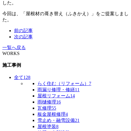
今回は、「屋根材の葺き替え（ふきかえ）」をご提案しまし
た。
前の記事
次の記事
一覧へ戻る
WORKS
施工事例
全て
128
らく住む（リフォーム）
7
雨漏り修理・修繕
11
屋根リフォーム
14
雨樋修理
16
瓦修理
55
板金屋根修理
4
雪止め・融雪設備
21
屋根塗装
8