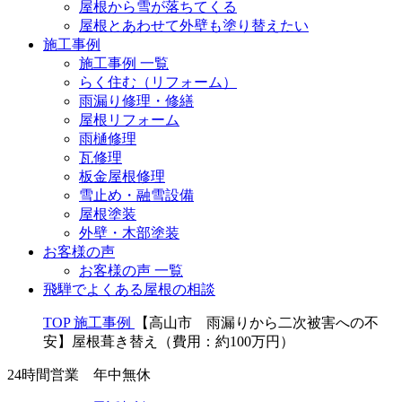
屋根から雪が落ちてくる
屋根とあわせて外壁も塗り替えたい
施工事例
施工事例 一覧
らく住む（リフォーム）
雨漏り修理・修繕
屋根リフォーム
雨樋修理
瓦修理
板金屋根修理
雪止め・融雪設備
屋根塗装
外壁・木部塗装
お客様の声
お客様の声 一覧
飛騨でよくある屋根の相談
TOP
施工事例
【高山市 雨漏りから二次被害への不
安】屋根葺き替え（費用：約100万円）
24時間営業 年中無休