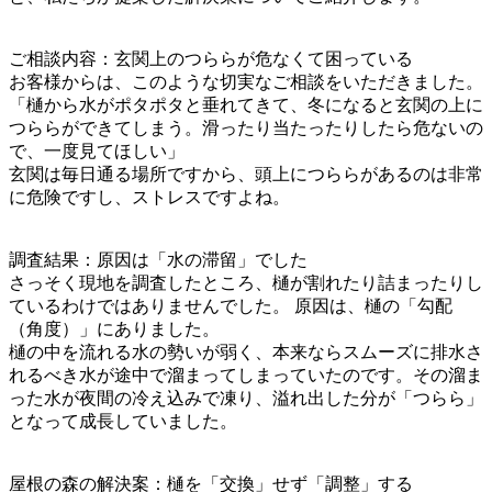
ご相談内容：玄関上のつららが危なくて困っている
お客様からは、このような切実なご相談をいただきました。
「樋から水がポタポタと垂れてきて、冬になると玄関の上に
つららができてしまう。滑ったり当たったりしたら危ないの
で、一度見てほしい」
玄関は毎日通る場所ですから、頭上につららがあるのは非常
に危険ですし、ストレスですよね。
調査結果：原因は「水の滞留」でした
さっそく現地を調査したところ、樋が割れたり詰まったりし
ているわけではありませんでした。 原因は、樋の「勾配
（角度）」にありました。
樋の中を流れる水の勢いが弱く、本来ならスムーズに排水さ
れるべき水が途中で溜まってしまっていたのです。その溜ま
った水が夜間の冷え込みで凍り、溢れ出した分が「つらら」
となって成長していました。
屋根の森の解決案：樋を「交換」せず「調整」する