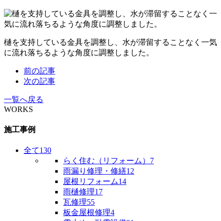
樋を支持している金具を調整し、水が滞留することなく一気
に流れ落ちるような角度に調整しました。
前の記事
次の記事
一覧へ戻る
WORKS
施工事例
全て
130
らく住む（リフォーム）
7
雨漏り修理・修繕
12
屋根リフォーム
14
雨樋修理
17
瓦修理
55
板金屋根修理
4