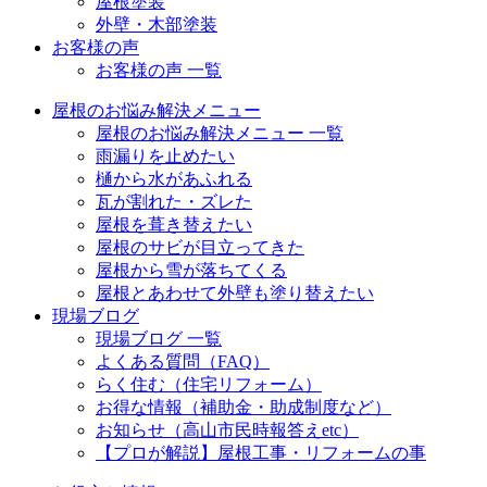
屋根塗装
外壁・木部塗装
お客様の声
お客様の声 一覧
屋根のお悩み解決メニュー
屋根のお悩み解決メニュー 一覧
雨漏りを止めたい
樋から水があふれる
瓦が割れた・ズレた
屋根を葺き替えたい
屋根のサビが目立ってきた
屋根から雪が落ちてくる
屋根とあわせて外壁も塗り替えたい
現場ブログ
現場ブログ 一覧
よくある質問（FAQ）
らく住む（住宅リフォーム）
お得な情報（補助金・助成制度など）
お知らせ（高山市民時報答えetc）
【プロが解説】屋根工事・リフォームの事