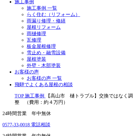
施工事例
施工事例 一覧
らく住む（リフォーム）
雨漏り修理・修繕
屋根リフォーム
雨樋修理
瓦修理
板金屋根修理
雪止め・融雪設備
屋根塗装
外壁・木部塗装
お客様の声
お客様の声 一覧
飛騨でよくある屋根の相談
TOP
施工事例
【高山市 樋トラブル】交換ではなく調
整 （費用：約４万円）
24時間営業 年中無休
0577-33-0018
電話相談
24時間営業 年中無休