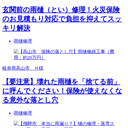
玄関前の雨樋（とい）修理！火災保険
のお見積もり対応で負担を抑えてスッ
キリ解決
雨樋修理
岐阜県高山市 Ｈ様
【要注意】壊れた雨樋を「捨てる前」
に呼んでください！保険が使えなくな
る意外な落とし穴
雨樋修理