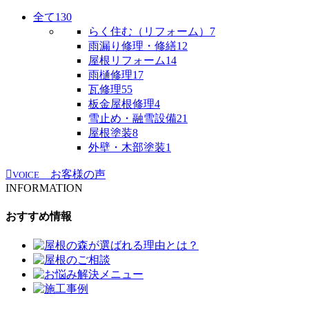
全て
130
らく住む（リフォーム）
7
雨漏り修理・修繕
12
屋根リフォーム
14
雨樋修理
17
瓦修理
55
板金屋根修理
4
雪止め・融雪設備
21
屋根塗装
8
外壁・木部塗装
1
お客様の声
VOICE
INFORMATION
おすすめ情報