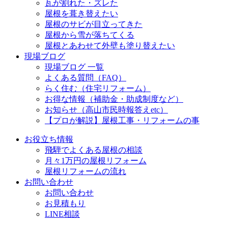
瓦が割れた・ズレた
屋根を葺き替えたい
屋根のサビが目立ってきた
屋根から雪が落ちてくる
屋根とあわせて外壁も塗り替えたい
現場ブログ
現場ブログ 一覧
よくある質問（FAQ）
らく住む（住宅リフォーム）
お得な情報（補助金・助成制度など）
お知らせ（高山市民時報答えetc）
【プロが解説】屋根工事・リフォームの事
お役立ち情報
飛騨でよくある屋根の相談
月々1万円の屋根リフォーム
屋根リフォームの流れ
お問い合わせ
お問い合わせ
お見積もり
LINE相談