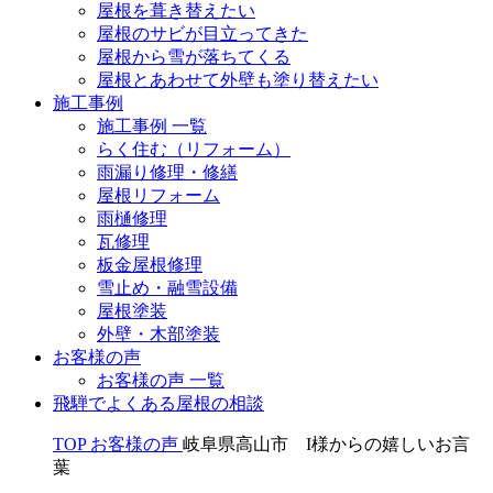
屋根を葺き替えたい
屋根のサビが目立ってきた
屋根から雪が落ちてくる
屋根とあわせて外壁も塗り替えたい
施工事例
施工事例 一覧
らく住む（リフォーム）
雨漏り修理・修繕
屋根リフォーム
雨樋修理
瓦修理
板金屋根修理
雪止め・融雪設備
屋根塗装
外壁・木部塗装
お客様の声
お客様の声 一覧
飛騨でよくある屋根の相談
TOP
お客様の声
岐阜県高山市 I様からの嬉しいお言
葉