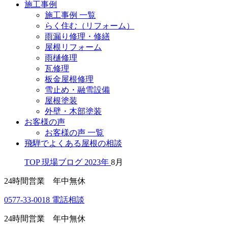
施工事例
施工事例 一覧
らく住む（リフォーム）
雨漏り修理・修繕
屋根リフォーム
雨樋修理
瓦修理
板金屋根修理
雪止め・融雪設備
屋根塗装
外壁・木部塗装
お客様の声
お客様の声 一覧
飛騨でよくある屋根の相談
TOP
現場ブログ
2023年
8月
24時間営業 年中無休
0577-33-0018
電話相談
24時間営業 年中無休