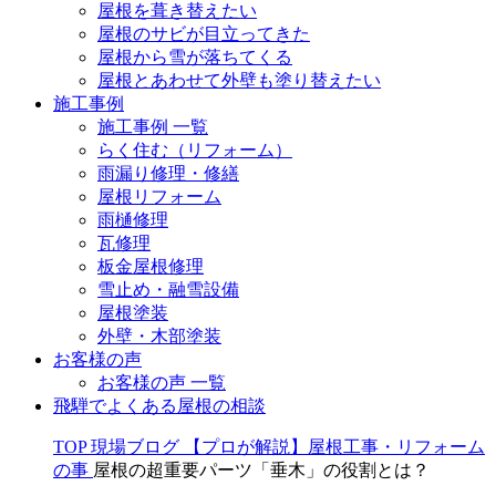
屋根を葺き替えたい
屋根のサビが目立ってきた
屋根から雪が落ちてくる
屋根とあわせて外壁も塗り替えたい
施工事例
施工事例 一覧
らく住む（リフォーム）
雨漏り修理・修繕
屋根リフォーム
雨樋修理
瓦修理
板金屋根修理
雪止め・融雪設備
屋根塗装
外壁・木部塗装
お客様の声
お客様の声 一覧
飛騨でよくある屋根の相談
TOP
現場ブログ
【プロが解説】屋根工事・リフォーム
の事
屋根の超重要パーツ「垂木」の役割とは？