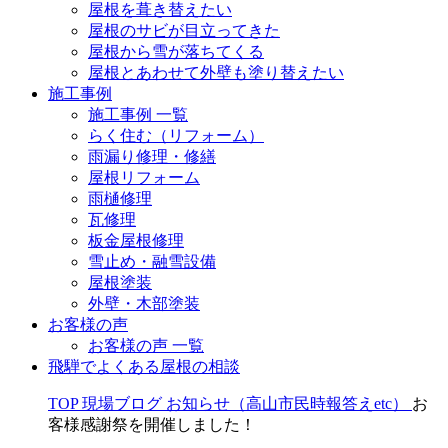
屋根を葺き替えたい
屋根のサビが目立ってきた
屋根から雪が落ちてくる
屋根とあわせて外壁も塗り替えたい
施工事例
施工事例 一覧
らく住む（リフォーム）
雨漏り修理・修繕
屋根リフォーム
雨樋修理
瓦修理
板金屋根修理
雪止め・融雪設備
屋根塗装
外壁・木部塗装
お客様の声
お客様の声 一覧
飛騨でよくある屋根の相談
TOP
現場ブログ
お知らせ（高山市民時報答えetc）
お
客様感謝祭を開催しました！