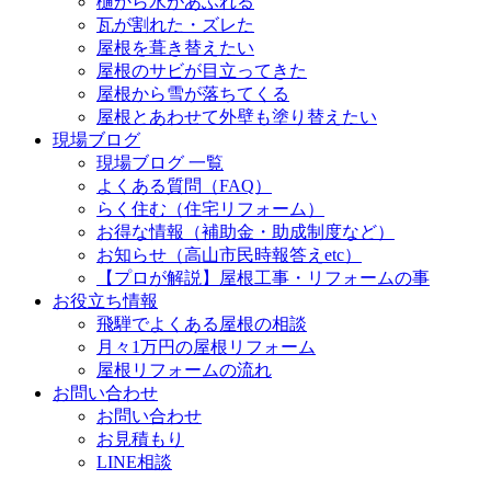
樋から水があふれる
瓦が割れた・ズレた
屋根を葺き替えたい
屋根のサビが目立ってきた
屋根から雪が落ちてくる
屋根とあわせて外壁も塗り替えたい
現場ブログ
現場ブログ 一覧
よくある質問（FAQ）
らく住む（住宅リフォーム）
お得な情報（補助金・助成制度など）
お知らせ（高山市民時報答えetc）
【プロが解説】屋根工事・リフォームの事
お役立ち情報
飛騨でよくある屋根の相談
月々1万円の屋根リフォーム
屋根リフォームの流れ
お問い合わせ
お問い合わせ
お見積もり
LINE相談