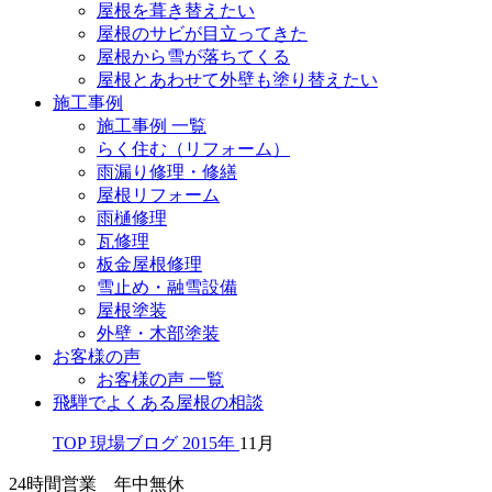
屋根を葺き替えたい
屋根のサビが目立ってきた
屋根から雪が落ちてくる
屋根とあわせて外壁も塗り替えたい
施工事例
施工事例 一覧
らく住む（リフォーム）
雨漏り修理・修繕
屋根リフォーム
雨樋修理
瓦修理
板金屋根修理
雪止め・融雪設備
屋根塗装
外壁・木部塗装
お客様の声
お客様の声 一覧
飛騨でよくある屋根の相談
TOP
現場ブログ
2015年
11月
24時間営業 年中無休