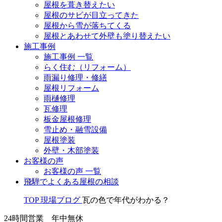
屋根を葺き替えたい
屋根のサビが目立ってきた
屋根から雪が落ちてくる
屋根とあわせて外壁も塗り替えたい
施工事例
施工事例 一覧
らく住む（リフォーム）
雨漏り修理・修繕
屋根リフォーム
雨樋修理
瓦修理
板金屋根修理
雪止め・融雪設備
屋根塗装
外壁・木部塗装
お客様の声
お客様の声 一覧
飛騨でよくある屋根の相談
TOP
現場ブログ
瓦の色で年代がわかる？
24時間営業 年中無休