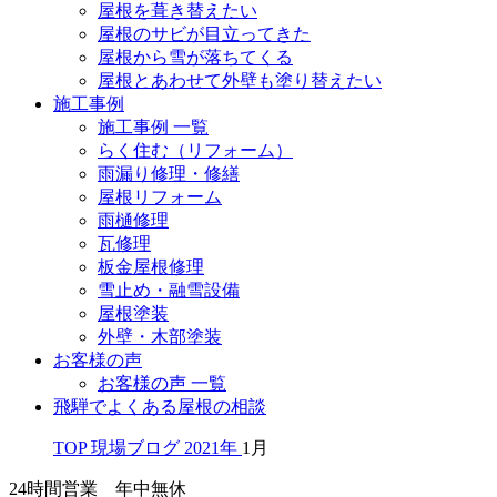
屋根を葺き替えたい
屋根のサビが目立ってきた
屋根から雪が落ちてくる
屋根とあわせて外壁も塗り替えたい
施工事例
施工事例 一覧
らく住む（リフォーム）
雨漏り修理・修繕
屋根リフォーム
雨樋修理
瓦修理
板金屋根修理
雪止め・融雪設備
屋根塗装
外壁・木部塗装
お客様の声
お客様の声 一覧
飛騨でよくある屋根の相談
TOP
現場ブログ
2021年
1月
24時間営業 年中無休