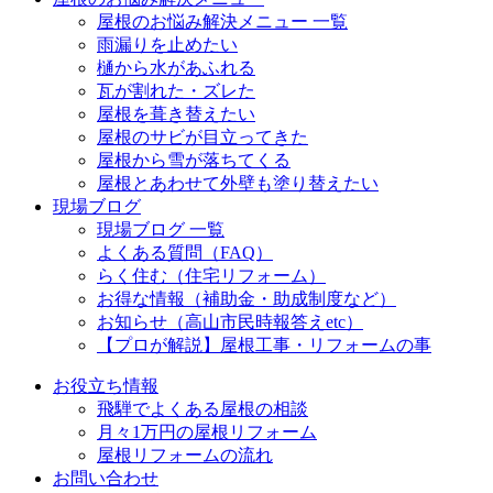
屋根のお悩み解決メニュー 一覧
雨漏りを止めたい
樋から水があふれる
瓦が割れた・ズレた
屋根を葺き替えたい
屋根のサビが目立ってきた
屋根から雪が落ちてくる
屋根とあわせて外壁も塗り替えたい
現場ブログ
現場ブログ 一覧
よくある質問（FAQ）
らく住む（住宅リフォーム）
お得な情報（補助金・助成制度など）
お知らせ（高山市民時報答えetc）
【プロが解説】屋根工事・リフォームの事
お役立ち情報
飛騨でよくある屋根の相談
月々1万円の屋根リフォーム
屋根リフォームの流れ
お問い合わせ