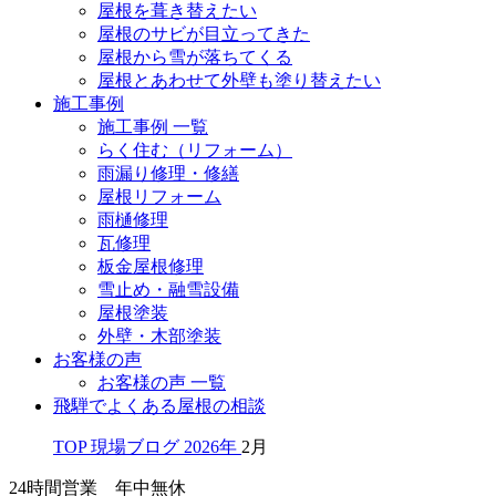
屋根を葺き替えたい
屋根のサビが目立ってきた
屋根から雪が落ちてくる
屋根とあわせて外壁も塗り替えたい
施工事例
施工事例 一覧
らく住む（リフォーム）
雨漏り修理・修繕
屋根リフォーム
雨樋修理
瓦修理
板金屋根修理
雪止め・融雪設備
屋根塗装
外壁・木部塗装
お客様の声
お客様の声 一覧
飛騨でよくある屋根の相談
TOP
現場ブログ
2026年
2月
24時間営業 年中無休