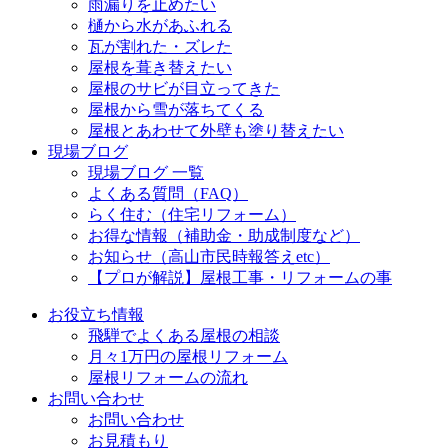
雨漏りを止めたい
樋から水があふれる
瓦が割れた・ズレた
屋根を葺き替えたい
屋根のサビが目立ってきた
屋根から雪が落ちてくる
屋根とあわせて外壁も塗り替えたい
現場ブログ
現場ブログ 一覧
よくある質問（FAQ）
らく住む（住宅リフォーム）
お得な情報（補助金・助成制度など）
お知らせ（高山市民時報答えetc）
【プロが解説】屋根工事・リフォームの事
お役立ち情報
飛騨でよくある屋根の相談
月々1万円の屋根リフォーム
屋根リフォームの流れ
お問い合わせ
お問い合わせ
お見積もり