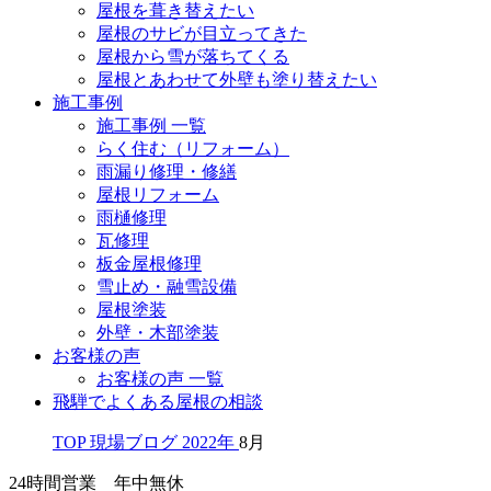
屋根を葺き替えたい
屋根のサビが目立ってきた
屋根から雪が落ちてくる
屋根とあわせて外壁も塗り替えたい
施工事例
施工事例 一覧
らく住む（リフォーム）
雨漏り修理・修繕
屋根リフォーム
雨樋修理
瓦修理
板金屋根修理
雪止め・融雪設備
屋根塗装
外壁・木部塗装
お客様の声
お客様の声 一覧
飛騨でよくある屋根の相談
TOP
現場ブログ
2022年
8月
24時間営業 年中無休