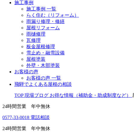
施工事例
施工事例 一覧
らく住む（リフォーム）
雨漏り修理・修繕
屋根リフォーム
雨樋修理
瓦修理
板金屋根修理
雪止め・融雪設備
屋根塗装
外壁・木部塗装
お客様の声
お客様の声 一覧
飛騨でよくある屋根の相談
TOP
現場ブログ
お得な情報（補助金・助成制度など）
24時間営業 年中無休
0577-33-0018
電話相談
24時間営業 年中無休