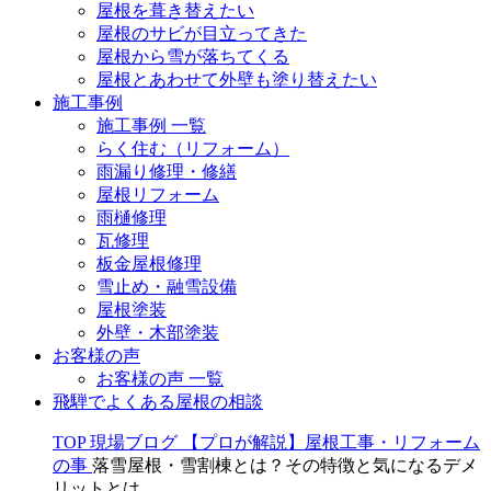
屋根を葺き替えたい
屋根のサビが目立ってきた
屋根から雪が落ちてくる
屋根とあわせて外壁も塗り替えたい
施工事例
施工事例 一覧
らく住む（リフォーム）
雨漏り修理・修繕
屋根リフォーム
雨樋修理
瓦修理
板金屋根修理
雪止め・融雪設備
屋根塗装
外壁・木部塗装
お客様の声
お客様の声 一覧
飛騨でよくある屋根の相談
TOP
現場ブログ
【プロが解説】屋根工事・リフォーム
の事
落雪屋根・雪割棟とは？その特徴と気になるデメ
リットとは