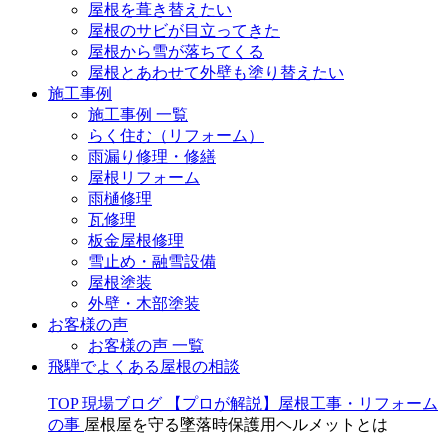
屋根を葺き替えたい
屋根のサビが目立ってきた
屋根から雪が落ちてくる
屋根とあわせて外壁も塗り替えたい
施工事例
施工事例 一覧
らく住む（リフォーム）
雨漏り修理・修繕
屋根リフォーム
雨樋修理
瓦修理
板金屋根修理
雪止め・融雪設備
屋根塗装
外壁・木部塗装
お客様の声
お客様の声 一覧
飛騨でよくある屋根の相談
TOP
現場ブログ
【プロが解説】屋根工事・リフォーム
の事
屋根屋を守る墜落時保護用ヘルメットとは