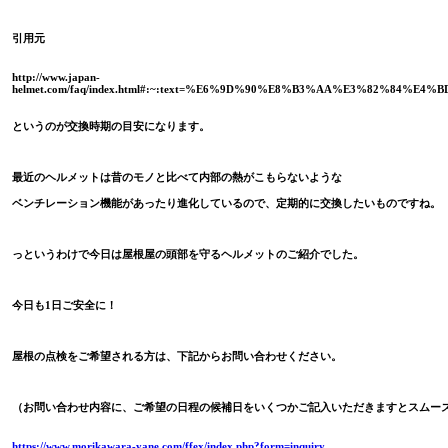
引用元
http://www.japan-
helmet.com/faq/index.html#:~:text=%E6%9D%90%E8%B3%AA%E3%82
というのが交換時期の目安になります。
最近のヘルメットは昔のモノと比べて内部の熱がこもらないような
ベンチレーション機能があったり進化しているので、定期的に交換したいものですね。
っというわけで今日は屋根屋の頭部を守るヘルメットのご紹介でした。
今日も
1
日ご安全に！
屋根の点検をご希望される方は、下記からお問い合わせください。
（お問い合わせ内容に、ご希望の日程の候補日をいくつかご記入いただきますとスムー
https://www.morikawara-yane.com/ffex/index.php?form=inquiry