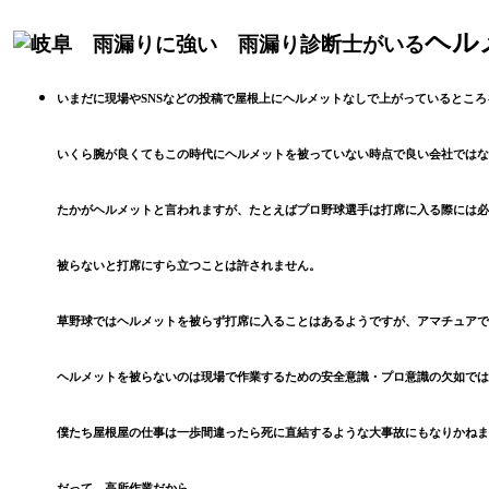
ヘル
いまだに現場や
SNS
などの投稿で屋根上にヘルメットなしで上がっているところ
いくら腕が良くてもこの時代にヘルメットを被っていない時点で良い会社ではな
たかがヘルメットと言われますが、たとえばプロ野球選手は打席に入る際には必
被らないと打席にすら立つことは許されません。
草野球ではヘルメットを被らず打席に入ることはあるようですが、アマチュアで
ヘルメットを被らないのは現場で作業するための安全意識・プロ意識の欠如では
僕たち屋根屋の仕事は一歩間違ったら死に直結するような大事故にもなりかねま
だって、高所作業だから。