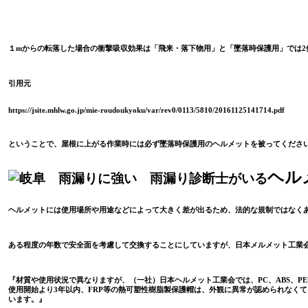
１
m
からの転落した場合の衝撃吸収効果は「飛来・落下物用」と「墜落時保護用」では
2
引用元
https://jsite.mhlw.go.jp/mie-roudoukyoku/var/rev0/0113/5810/20161125141714.pdf
ということで、屋根に上がる作業時には必ず墜落時保護用のヘルメットを被ってくださ
ヘル
ヘルメットには使用場所や用途などによって大きく差が出るため、法的な規制ではなく
ある程度の年数で安全面を考慮して交換することにしていますが、日本メルメット工業
『材質や使用状況で異なりますが、（一社）日本ヘルメット工業会では、
PC
、
ABS
、
PE
使用開始より
3
年以内、
FRP
等の熱可塑性樹脂製保護帽は、外観に異常が認められなくて
います。』