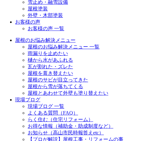
雪止め・融雪設備
屋根塗装
外壁・木部塗装
お客様の声
お客様の声 一覧
屋根のお悩み解決メニュー
屋根のお悩み解決メニュー 一覧
雨漏りを止めたい
樋から水があふれる
瓦が割れた・ズレた
屋根を葺き替えたい
屋根のサビが目立ってきた
屋根から雪が落ちてくる
屋根とあわせて外壁も塗り替えたい
現場ブログ
現場ブログ 一覧
よくある質問（FAQ）
らく住む（住宅リフォーム）
お得な情報（補助金・助成制度など）
お知らせ（高山市民時報答えetc）
【プロが解説】屋根工事・リフォームの事