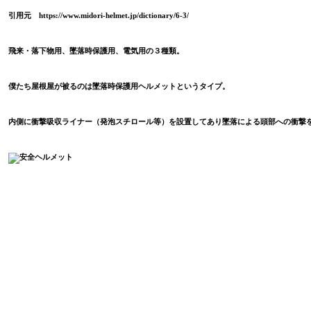
引用元
https://www.midori-helmet.jp/dictionary/6-3/
飛来・落下物用、墜落時保護用、電気用の３種類。
僕たち屋根屋が被るのは墜落時保護用ヘルメットというタイプ。
内側に衝撃吸収ライナー（発泡スチロール等）を設置してあり墜落による頭部への衝撃