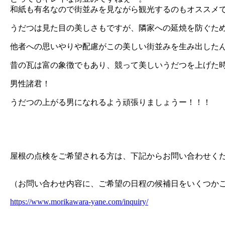
和紙も有名なので街並みを見ながら観光するのもオススメ
うだつは見た目の美しさもですが、隣家への延焼を防ぐた
他者への思いやりや配慮がこの美しい街並みを生み出した
昔の瓦は富の象徴でもあり、競って美しいうだつを上げた
男性諸君！
うだつの上がる男になれるよう頑張りましょうー！！！
屋根の点検をご希望される方は、下記からお問い合わせく
（お問い合わせ内容に、ご希望の日程の候補日をいくつか
https://www.morikawara-yane.com/inquiry/