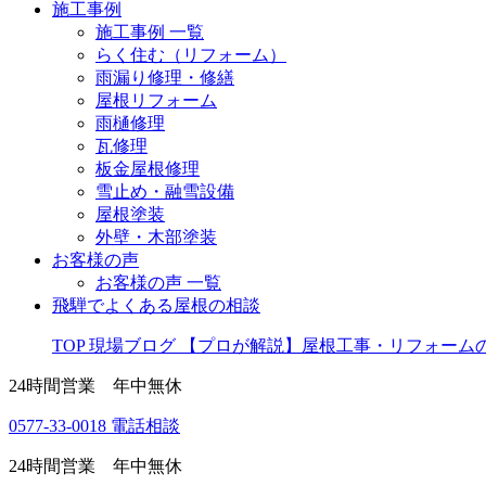
施工事例
施工事例 一覧
らく住む（リフォーム）
雨漏り修理・修繕
屋根リフォーム
雨樋修理
瓦修理
板金屋根修理
雪止め・融雪設備
屋根塗装
外壁・木部塗装
お客様の声
お客様の声 一覧
飛騨でよくある屋根の相談
TOP
現場ブログ
【プロが解説】屋根工事・リフォーム
24時間営業 年中無休
0577-33-0018
電話相談
24時間営業 年中無休