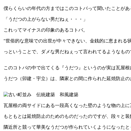
僕らくらいの年代の方まではこのコトバって聞いたことがあ
「うだつの上がらない男だねぇ・・・」
これってマイナスの印象のあるコトバ。
"世俗的な意味での出世が中々できない、金銭的に恵まれる
っということで、ダメな男だねぇって言われてるようなもの
このコトバの中で出てくる『うだつ』というのが実は瓦屋根
うだつ（卯建・宇立）は、隣家との間に作られた延焼防止の
瓦屋根の両サイドにある一段高くなった壁のような物の上に
もともとは延焼防止のためのものだったのですが、段々と装
隣近所と競って華美なうだつが作られていくようになったと