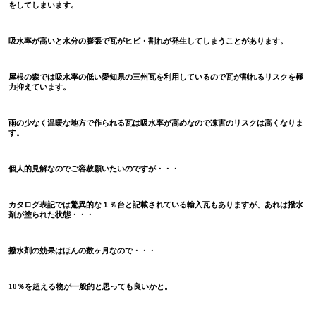
をしてしまいます。
吸水率が高いと水分の膨張で瓦がヒビ・割れが発生してしまうことがあります。
屋根の森では吸水率の低い愛知県の三州瓦を利用しているので瓦が割れるリスクを極
力抑えています。
雨の少なく温暖な地方で作られる瓦は吸水率が高めなので凍害のリスクは高くなりま
す。
個人的見解なのでご容赦願いたいのですが・・・
カタログ表記では驚異的な１％台と記載されている輸入瓦もありますが、あれは撥水
剤が塗られた状態・・・
撥水剤の効果はほんの数ヶ月なので・・・
10％を超える物が一般的と思っても良いかと。