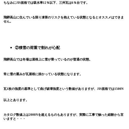
ちなみに
JIS
規格では吸水率
12
％以下、三州瓦は
6
％台です。
飛騨高山に住んでいる限り凍害のリスクを抱えている状態となるとオススメはできま
せん。
②積雪の荷重で割れが心配
飛騨高山では冬場は屋根上に雪が乗っているのが普通の状態。
常に雪の重みが瓦屋根に掛かっている状態になります。
瓦
1
枚の強度の基準として曲げ破壊強度という数値がありますが、
JIS
規格では
1500N
以上とあります。
カタログ数値上は
2000N
を超えるものもありますが、実際に工事で触った経験から言
いますと・・・