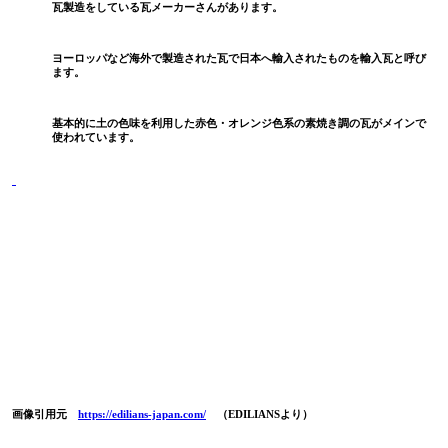
瓦製造をしている瓦メーカーさんがあります。
ヨーロッパなど海外で製造された瓦で日本へ輸入されたものを輸入瓦と呼び
ます。
基本的に土の色味を利用した赤色・オレンジ色系の素焼き調の瓦がメインで
使われています。
画像引用元
https://edilians-japan.com/
（
EDILIANS
より）