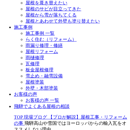
屋根を葺き替えたい
屋根のサビが目立ってきた
屋根から雪が落ちてくる
屋根とあわせて外壁も塗り替えたい
施工事例
施工事例 一覧
らく住む（リフォーム）
雨漏り修理・修繕
屋根リフォーム
雨樋修理
瓦修理
板金屋根修理
雪止め・融雪設備
屋根塗装
外壁・木部塗装
お客様の声
お客様の声 一覧
飛騨でよくある屋根の相談
TOP
現場ブログ
【プロが解説】屋根工事・リフォーム
の事
飛騨高山や雪国ではヨーロッパからの輸入瓦をオ
ススメしない理由