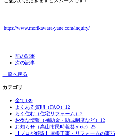
ご記入いただきますとスムーズです）
https://www.morikawara-yane.com/inquiry/
前の記事
次の記事
一覧へ戻る
カテゴリ
全て
139
よくある質問（FAQ）
12
らく住む（住宅リフォーム）
2
お得な情報（補助金・助成制度など）
12
お知らせ（高山市民時報答えetc）
25
【プロが解説】屋根工事・リフォームの事
75