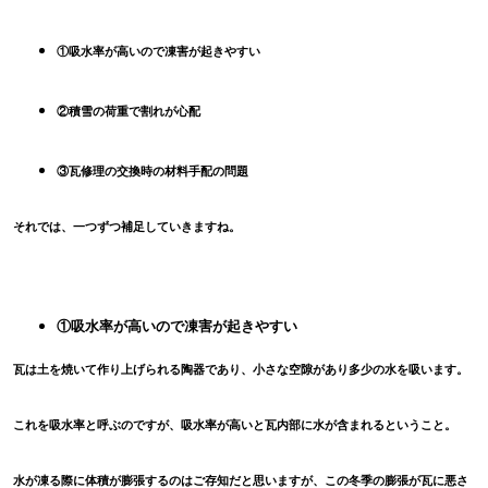
①吸水率が高いので凍害が起きやすい
②積雪の荷重で割れが心配
③瓦修理の交換時の材料手配の問題
それでは、一つずつ補足していきますね。
①吸水率が高いので凍害が起きやすい
瓦は土を焼いて作り上げられる陶器であり、小さな空隙があり多少の水を吸います。
これを吸水率と呼ぶのですが、吸水率が高いと瓦内部に水が含まれるということ。
水が凍る際に体積が膨張するのはご存知だと思いますが、この冬季の膨張が瓦に悪さ