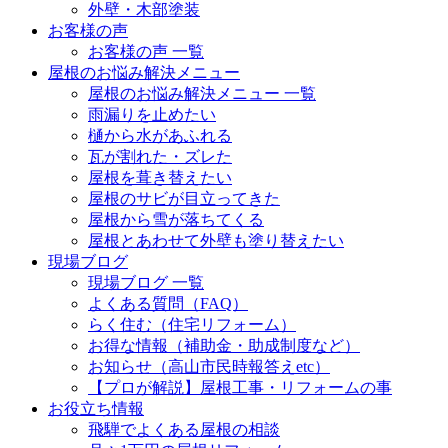
外壁・木部塗装
お客様の声
お客様の声 一覧
屋根のお悩み解決メニュー
屋根のお悩み解決メニュー 一覧
雨漏りを止めたい
樋から水があふれる
瓦が割れた・ズレた
屋根を葺き替えたい
屋根のサビが目立ってきた
屋根から雪が落ちてくる
屋根とあわせて外壁も塗り替えたい
現場ブログ
現場ブログ 一覧
よくある質問（FAQ）
らく住む（住宅リフォーム）
お得な情報（補助金・助成制度など）
お知らせ（高山市民時報答えetc）
【プロが解説】屋根工事・リフォームの事
お役立ち情報
飛騨でよくある屋根の相談