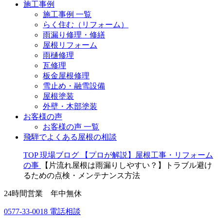
施工事例
施工事例 一覧
らく住む（リフォーム）
雨漏り修理・修繕
屋根リフォーム
雨樋修理
瓦修理
板金屋根修理
雪止め・融雪設備
屋根塗装
外壁・木部塗装
お客様の声
お客様の声 一覧
飛騨でよくある屋根の相談
TOP
現場ブログ
【プロが解説】屋根工事・リフォーム
の事
【片流れ屋根は雨漏りしやすい？】トラブル避け
るための点検・メンテナンス方法
24時間営業 年中無休
0577-33-0018
電話相談