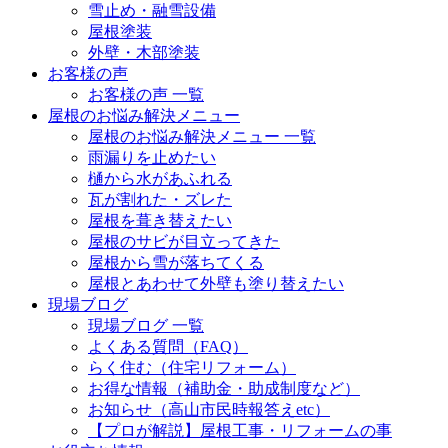
雪止め・融雪設備
屋根塗装
外壁・木部塗装
お客様の声
お客様の声 一覧
屋根のお悩み解決メニュー
屋根のお悩み解決メニュー 一覧
雨漏りを止めたい
樋から水があふれる
瓦が割れた・ズレた
屋根を葺き替えたい
屋根のサビが目立ってきた
屋根から雪が落ちてくる
屋根とあわせて外壁も塗り替えたい
現場ブログ
現場ブログ 一覧
よくある質問（FAQ）
らく住む（住宅リフォーム）
お得な情報（補助金・助成制度など）
お知らせ（高山市民時報答えetc）
【プロが解説】屋根工事・リフォームの事