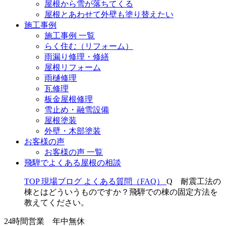
屋根から雪が落ちてくる
屋根とあわせて外壁も塗り替えたい
施工事例
施工事例 一覧
らく住む（リフォーム）
雨漏り修理・修繕
屋根リフォーム
雨樋修理
瓦修理
板金屋根修理
雪止め・融雪設備
屋根塗装
外壁・木部塗装
お客様の声
お客様の声 一覧
飛騨でよくある屋根の相談
TOP
現場ブログ
よくある質問（FAQ）
Q 耐震工法の
棟とはどういうものですか？飛騨での棟の固定方法を
教えてください。
24時間営業 年中無休