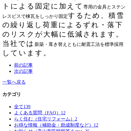
トによる固定に加えて
専用の金具とステン
するため、積雪
レスビスで棟瓦をしっかり固定
の繰り返し荷重によるずれ・落下
のリスクが大幅に低減されます。
当社では
新築・葺き替えともに耐震工法を標準採用
しています。
前の記事
次の記事
一覧へ戻る
カテゴリ
全て
139
よくある質問（FAQ）
12
らく住む（住宅リフォーム）
2
お得な情報（補助金・助成制度など）
12