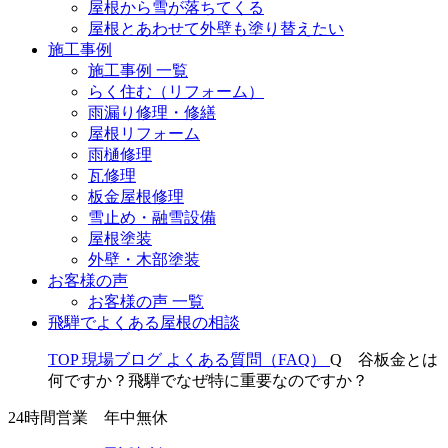
屋根から雪が落ちてくる
屋根とあわせて外壁も塗り替えたい
施工事例
施工事例 一覧
らく住む（リフォーム）
雨漏り修理・修繕
屋根リフォーム
雨樋修理
瓦修理
板金屋根修理
雪止め・融雪設備
屋根塗装
外壁・木部塗装
お客様の声
お客様の声 一覧
飛騨でよくある屋根の相談
TOP
現場ブログ
よくある質問（FAQ）
Q 谷板金とは
何ですか？飛騨でなぜ特に重要なのですか？
24時間営業 年中無休