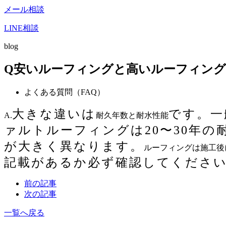
メール相談
LINE相談
blog
Q安いルーフィングと高いルーフィン
よくある質問（FAQ）
大きな違いは
です。一
A.
耐久年数と耐水性能
ァルトルーフィングは
20
〜
30
年の
が大きく異なります。
ルーフィングは施工後
記載があるか必ず確認してくださ
前の記事
次の記事
一覧へ戻る