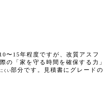
10
〜
15
年程度ですが、改質アスフ
際の「家を守る時間を確保する力」
部分です。見積書にグレードの
にくい