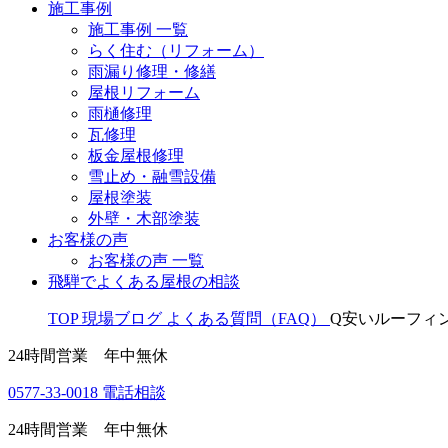
施工事例
施工事例 一覧
らく住む（リフォーム）
雨漏り修理・修繕
屋根リフォーム
雨樋修理
瓦修理
板金屋根修理
雪止め・融雪設備
屋根塗装
外壁・木部塗装
お客様の声
お客様の声 一覧
飛騨でよくある屋根の相談
TOP
現場ブログ
よくある質問（FAQ）
Q安いルーフィ
24時間営業 年中無休
0577-33-0018
電話相談
24時間営業 年中無休