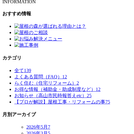
INFORMATION
おすすめ情報
カテゴリ
全て
139
よくある質問（FAQ）
12
らく住む（住宅リフォーム）
2
お得な情報（補助金・助成制度など）
12
お知らせ（高山市民時報答えetc）
25
【プロが解説】屋根工事・リフォームの事
75
月別アーカイブ
2026年5月
7
2026年3月
5