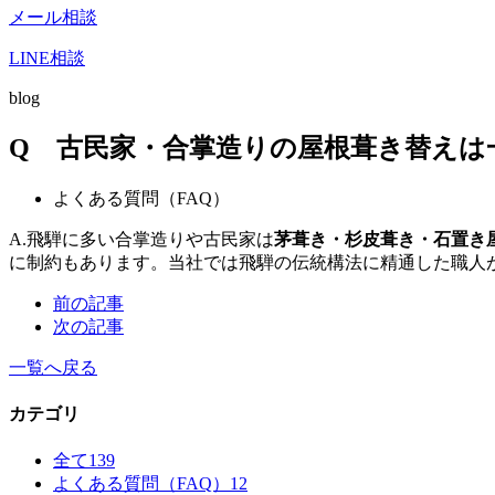
メール相談
LINE相談
blog
Q 古民家・合掌造りの屋根葺き替えは
よくある質問（FAQ）
A.飛騨に多い合掌造りや古民家は
茅葺き・杉皮葺き・石置き
に制約もあります。当社では飛騨の伝統構法に精通した職人
前の記事
次の記事
一覧へ戻る
カテゴリ
全て
139
よくある質問（FAQ）
12