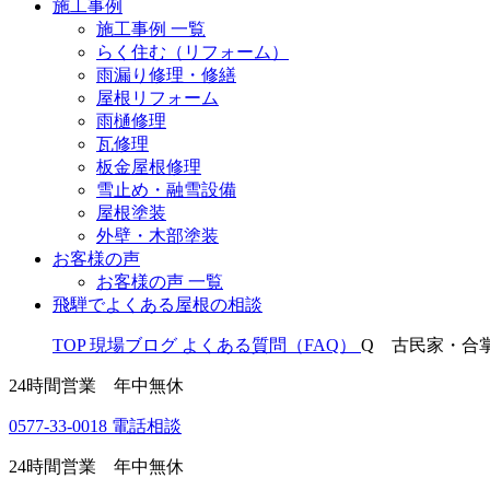
施工事例
施工事例 一覧
らく住む（リフォーム）
雨漏り修理・修繕
屋根リフォーム
雨樋修理
瓦修理
板金屋根修理
雪止め・融雪設備
屋根塗装
外壁・木部塗装
お客様の声
お客様の声 一覧
飛騨でよくある屋根の相談
TOP
現場ブログ
よくある質問（FAQ）
Q 古民家・合
24時間営業 年中無休
0577-33-0018
電話相談
24時間営業 年中無休