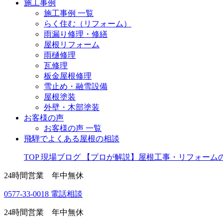
施工事例
施工事例 一覧
らく住む（リフォーム）
雨漏り修理・修繕
屋根リフォーム
雨樋修理
瓦修理
板金屋根修理
雪止め・融雪設備
屋根塗装
外壁・木部塗装
お客様の声
お客様の声 一覧
飛騨でよくある屋根の相談
TOP
現場ブログ
【プロが解説】屋根工事・リフォーム
24時間営業 年中無休
0577-33-0018
電話相談
24時間営業 年中無休