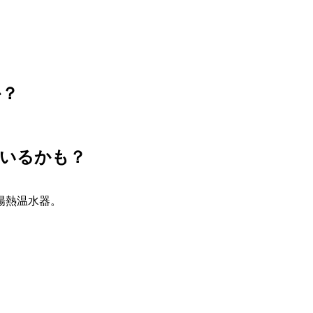
か？
ているかも？
陽熱温水器。