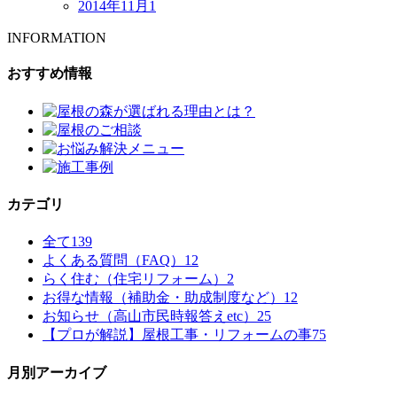
2014年11月
1
INFORMATION
おすすめ情報
カテゴリ
全て
139
よくある質問（FAQ）
12
らく住む（住宅リフォーム）
2
お得な情報（補助金・助成制度など）
12
お知らせ（高山市民時報答えetc）
25
【プロが解説】屋根工事・リフォームの事
75
月別アーカイブ