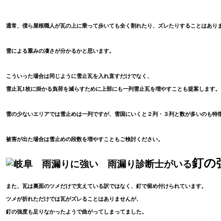
通常、僕ら屋根職人が瓦の上に乗って歩いても全く割れたり、ズレたりすることはあり
雪による重みの凄さが分かるかと思います。
こういった場合は同じように雪止瓦を入れ直すだけでなく、
雪止瓦
1
枚に掛かる負荷を減らすために上部にも一列雪止瓦を増やすことも提案します。
雪の少ないエリアでは雪止めは一列ですが、雪国にいくと２列・３列と数が多いのも特
被害が出た場合は雪止めの段数を増やすこともご検討ください。
釘の
また、瓦は裏面のツメだけで支えている訳ではなく、釘で留め付けられています。
ツメが折れただけでは瓦がズレることはありませんが、
釘の強度も足りなかったようで曲がってしまってました。