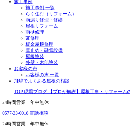
施工事例
施工事例 一覧
らく住む（リフォーム）
雨漏り修理・修繕
屋根リフォーム
雨樋修理
瓦修理
板金屋根修理
雪止め・融雪設備
屋根塗装
外壁・木部塗装
お客様の声
お客様の声 一覧
飛騨でよくある屋根の相談
TOP
現場ブログ
【プロが解説】屋根工事・リフォーム
24時間営業 年中無休
0577-33-0018
電話相談
24時間営業 年中無休