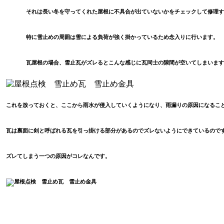
それは長い冬を守ってくれた屋根に不具合が出ていないかをチェックして修理す
特に雪止めの周囲は雪による負荷が強く掛かっているため念入りに行います。
瓦屋根の場合、雪止瓦がズレるとこんな感じに瓦同士の隙間が空いてしまいます
これを放っておくと、ここから雨水が侵入していくようになり、雨漏りの原因になるこ
瓦は裏面に剣と呼ばれる瓦を引っ掛ける部分があるのでズレないようにできているので
ズレてしまう一つの原因がコレなんです。