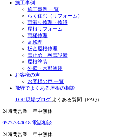
施工事例
施工事例 一覧
らく住む（リフォーム）
雨漏り修理・修繕
屋根リフォーム
雨樋修理
瓦修理
板金屋根修理
雪止め・融雪設備
屋根塗装
外壁・木部塗装
お客様の声
お客様の声 一覧
飛騨でよくある屋根の相談
TOP
現場ブログ
よくある質問（FAQ）
24時間営業 年中無休
0577-33-0018
電話相談
24時間営業 年中無休