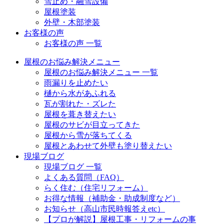
雪止め・融雪設備
屋根塗装
外壁・木部塗装
お客様の声
お客様の声 一覧
屋根のお悩み解決メニュー
屋根のお悩み解決メニュー 一覧
雨漏りを止めたい
樋から水があふれる
瓦が割れた・ズレた
屋根を葺き替えたい
屋根のサビが目立ってきた
屋根から雪が落ちてくる
屋根とあわせて外壁も塗り替えたい
現場ブログ
現場ブログ 一覧
よくある質問（FAQ）
らく住む（住宅リフォーム）
お得な情報（補助金・助成制度など）
お知らせ（高山市民時報答えetc）
【プロが解説】屋根工事・リフォームの事