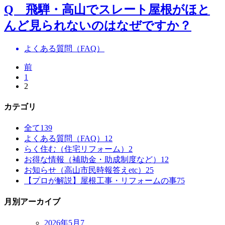
Q 飛騨・高山でスレート屋根がほと
んど見られないのはなぜですか？
よくある質問（FAQ）
前
1
2
カテゴリ
全て
139
よくある質問（FAQ）
12
らく住む（住宅リフォーム）
2
お得な情報（補助金・助成制度など）
12
お知らせ（高山市民時報答えetc）
25
【プロが解説】屋根工事・リフォームの事
75
月別アーカイブ
2026年5月
7