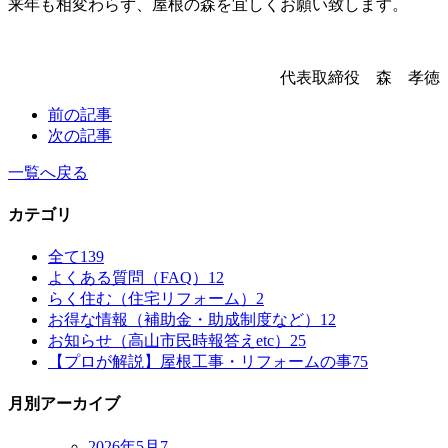
来年も相変わらず、屋根の森を宜しくお願い致します。
代表取締役 森 孝徳
前の記事
次の記事
一覧へ戻る
カテゴリ
全て
139
よくある質問（FAQ）
12
らく住む（住宅リフォーム）
2
お得な情報（補助金・助成制度など）
12
お知らせ（高山市民時報答えetc）
25
【プロが解説】屋根工事・リフォームの事
75
月別アーカイブ
2026年5月
7