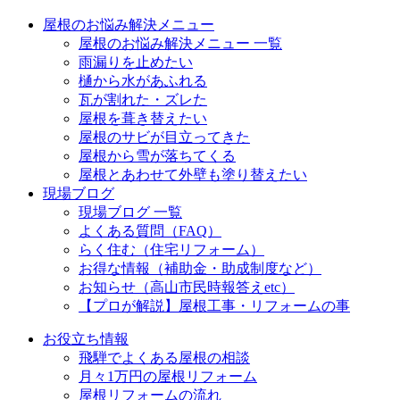
屋根のお悩み解決メニュー
屋根のお悩み解決メニュー 一覧
雨漏りを止めたい
樋から水があふれる
瓦が割れた・ズレた
屋根を葺き替えたい
屋根のサビが目立ってきた
屋根から雪が落ちてくる
屋根とあわせて外壁も塗り替えたい
現場ブログ
現場ブログ 一覧
よくある質問（FAQ）
らく住む（住宅リフォーム）
お得な情報（補助金・助成制度など）
お知らせ（高山市民時報答えetc）
【プロが解説】屋根工事・リフォームの事
お役立ち情報
飛騨でよくある屋根の相談
月々1万円の屋根リフォーム
屋根リフォームの流れ