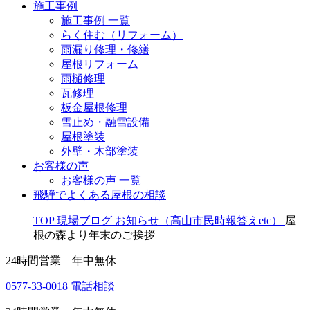
施工事例
施工事例 一覧
らく住む（リフォーム）
雨漏り修理・修繕
屋根リフォーム
雨樋修理
瓦修理
板金屋根修理
雪止め・融雪設備
屋根塗装
外壁・木部塗装
お客様の声
お客様の声 一覧
飛騨でよくある屋根の相談
TOP
現場ブログ
お知らせ（高山市民時報答えetc）
屋
根の森より年末のご挨拶
24時間営業 年中無休
0577-33-0018
電話相談