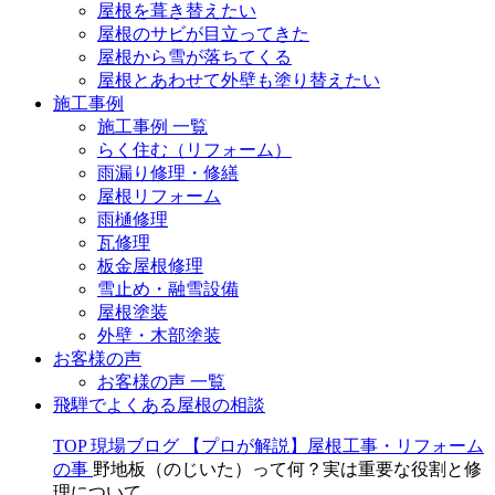
屋根を葺き替えたい
屋根のサビが目立ってきた
屋根から雪が落ちてくる
屋根とあわせて外壁も塗り替えたい
施工事例
施工事例 一覧
らく住む（リフォーム）
雨漏り修理・修繕
屋根リフォーム
雨樋修理
瓦修理
板金屋根修理
雪止め・融雪設備
屋根塗装
外壁・木部塗装
お客様の声
お客様の声 一覧
飛騨でよくある屋根の相談
TOP
現場ブログ
【プロが解説】屋根工事・リフォーム
の事
野地板（のじいた）って何？実は重要な役割と修
理について