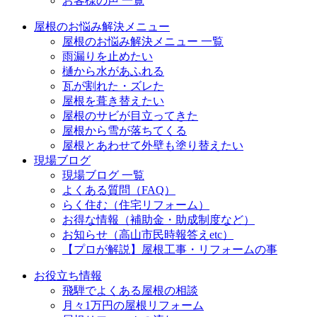
お客様の声 一覧
屋根のお悩み解決メニュー
屋根のお悩み解決メニュー 一覧
雨漏りを止めたい
樋から水があふれる
瓦が割れた・ズレた
屋根を葺き替えたい
屋根のサビが目立ってきた
屋根から雪が落ちてくる
屋根とあわせて外壁も塗り替えたい
現場ブログ
現場ブログ 一覧
よくある質問（FAQ）
らく住む（住宅リフォーム）
お得な情報（補助金・助成制度など）
お知らせ（高山市民時報答えetc）
【プロが解説】屋根工事・リフォームの事
お役立ち情報
飛騨でよくある屋根の相談
月々1万円の屋根リフォーム