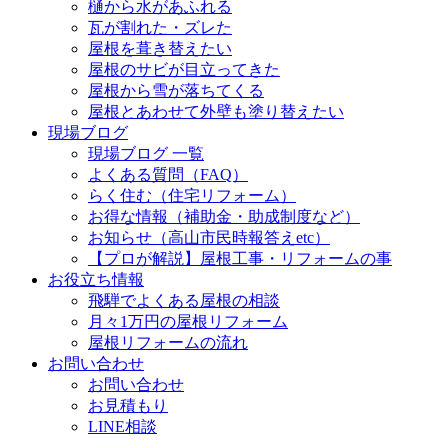
樋から水があふれる
瓦が割れた・ズレた
屋根を葺き替えたい
屋根のサビが目立ってきた
屋根から雪が落ちてくる
屋根とあわせて外壁も塗り替えたい
現場ブログ
現場ブログ 一覧
よくある質問（FAQ）
らく住む（住宅リフォーム）
お得な情報（補助金・助成制度など）
お知らせ（高山市民時報答えetc）
【プロが解説】屋根工事・リフォームの事
お役立ち情報
飛騨でよくある屋根の相談
月々1万円の屋根リフォーム
屋根リフォームの流れ
お問い合わせ
お問い合わせ
お見積もり
LINE相談