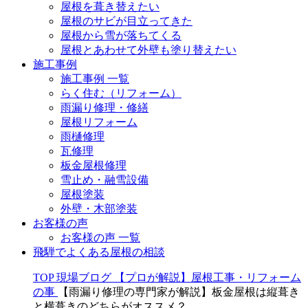
屋根を葺き替えたい
屋根のサビが目立ってきた
屋根から雪が落ちてくる
屋根とあわせて外壁も塗り替えたい
施工事例
施工事例 一覧
らく住む（リフォーム）
雨漏り修理・修繕
屋根リフォーム
雨樋修理
瓦修理
板金屋根修理
雪止め・融雪設備
屋根塗装
外壁・木部塗装
お客様の声
お客様の声 一覧
飛騨でよくある屋根の相談
TOP
現場ブログ
【プロが解説】屋根工事・リフォーム
の事
【雨漏り修理の専門家が解説】板金屋根は縦葺き
と横葺きのどちらがオススメ？