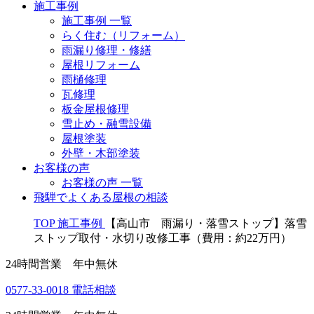
施工事例
施工事例 一覧
らく住む（リフォーム）
雨漏り修理・修繕
屋根リフォーム
雨樋修理
瓦修理
板金屋根修理
雪止め・融雪設備
屋根塗装
外壁・木部塗装
お客様の声
お客様の声 一覧
飛騨でよくある屋根の相談
TOP
施工事例
【高山市 雨漏り・落雪ストップ】落雪
ストップ取付・水切り改修工事（費用：約22万円）
24時間営業 年中無休
0577-33-0018
電話相談