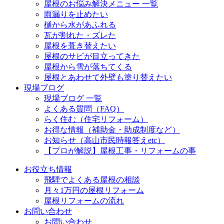
屋根のお悩み解決メニュー 一覧
雨漏りを止めたい
樋から水があふれる
瓦が割れた・ズレた
屋根を葺き替えたい
屋根のサビが目立ってきた
屋根から雪が落ちてくる
屋根とあわせて外壁も塗り替えたい
現場ブログ
現場ブログ 一覧
よくある質問（FAQ）
らく住む（住宅リフォーム）
お得な情報（補助金・助成制度など）
お知らせ（高山市民時報答えetc）
【プロが解説】屋根工事・リフォームの事
お役立ち情報
飛騨でよくある屋根の相談
月々1万円の屋根リフォーム
屋根リフォームの流れ
お問い合わせ
お問い合わせ