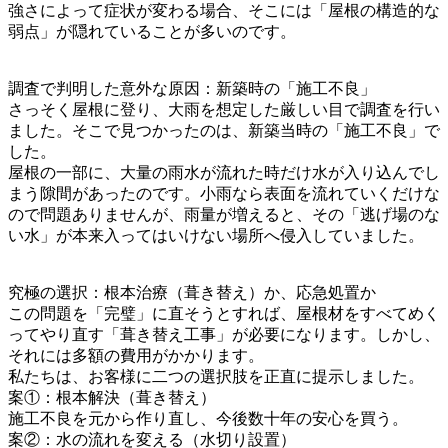
強さによって症状が変わる場合、そこには「屋根の構造的な
弱点」が隠れていることが多いのです。
調査で判明した意外な原因：新築時の「施工不良」
さっそく屋根に登り、大雨を想定した厳しい目で調査を行い
ました。そこで見つかったのは、新築当時の「施工不良」で
した。
屋根の一部に、大量の雨水が流れた時だけ水が入り込んでし
まう隙間があったのです。小雨なら表面を流れていくだけな
ので問題ありませんが、雨量が増えると、その「逃げ場のな
い水」が本来入ってはいけない場所へ侵入していました。
究極の選択：根本治療（葺き替え）か、応急処置か
この問題を「完璧」に直そうとすれば、屋根材をすべてめく
ってやり直す「葺き替え工事」が必要になります。しかし、
それには多額の費用がかかります。
私たちは、お客様に二つの選択肢を正直に提示しました。
案①：根本解決（葺き替え）
施工不良を元から作り直し、今後数十年の安心を買う。
案②：水の流れを変える（水切り設置）