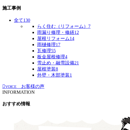
施工事例
全て
130
らく住む（リフォーム）
7
雨漏り修理・修繕
12
屋根リフォーム
14
雨樋修理
17
瓦修理
55
板金屋根修理
4
雪止め・融雪設備
21
屋根塗装
8
外壁・木部塗装
1
お客様の声
VOICE
INFORMATION
おすすめ情報