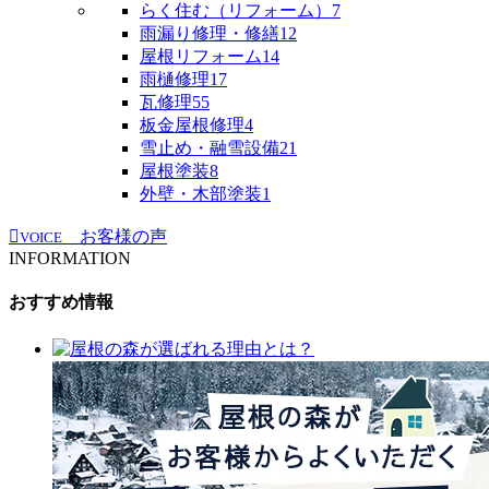
らく住む（リフォーム）
7
雨漏り修理・修繕
12
屋根リフォーム
14
雨樋修理
17
瓦修理
55
板金屋根修理
4
雪止め・融雪設備
21
屋根塗装
8
外壁・木部塗装
1
お客様の声
VOICE
INFORMATION
おすすめ情報