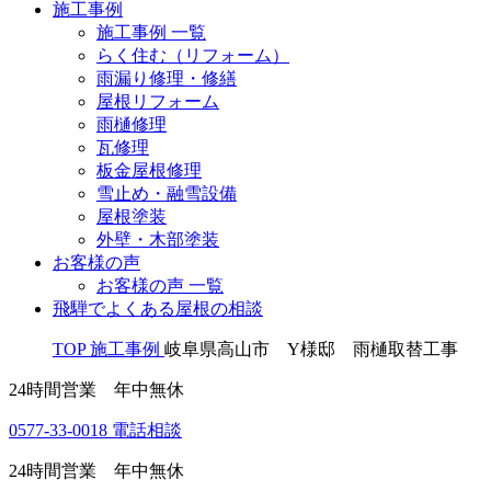
施工事例
施工事例 一覧
らく住む（リフォーム）
雨漏り修理・修繕
屋根リフォーム
雨樋修理
瓦修理
板金屋根修理
雪止め・融雪設備
屋根塗装
外壁・木部塗装
お客様の声
お客様の声 一覧
飛騨でよくある屋根の相談
TOP
施工事例
岐阜県高山市 Y様邸 雨樋取替工事
24時間営業 年中無休
0577-33-0018
電話相談
24時間営業 年中無休