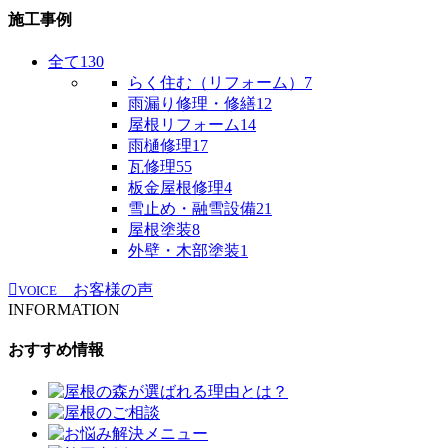
施工事例
全て
130
らく住む（リフォーム）
7
雨漏り修理・修繕
12
屋根リフォーム
14
雨樋修理
17
瓦修理
55
板金屋根修理
4
雪止め・融雪設備
21
屋根塗装
8
外壁・木部塗装
1
お客様の声
VOICE
INFORMATION
おすすめ情報