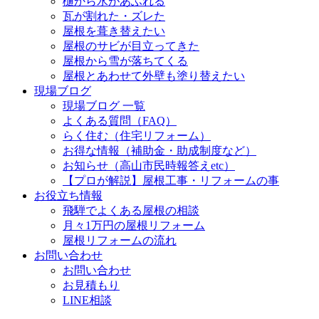
樋から水があふれる
瓦が割れた・ズレた
屋根を葺き替えたい
屋根のサビが目立ってきた
屋根から雪が落ちてくる
屋根とあわせて外壁も塗り替えたい
現場ブログ
現場ブログ 一覧
よくある質問（FAQ）
らく住む（住宅リフォーム）
お得な情報（補助金・助成制度など）
お知らせ（高山市民時報答えetc）
【プロが解説】屋根工事・リフォームの事
お役立ち情報
飛騨でよくある屋根の相談
月々1万円の屋根リフォーム
屋根リフォームの流れ
お問い合わせ
お問い合わせ
お見積もり
LINE相談