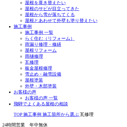
屋根を葺き替えたい
屋根のサビが目立ってきた
屋根から雪が落ちてくる
屋根とあわせて外壁も塗り替えたい
施工事例
施工事例 一覧
らく住む（リフォーム）
雨漏り修理・修繕
屋根リフォーム
雨樋修理
瓦修理
板金屋根修理
雪止め・融雪設備
屋根塗装
外壁・木部塗装
お客様の声
お客様の声 一覧
飛騨でよくある屋根の相談
TOP
施工事例
施工箇所から選ぶ
瓦修理
24時間営業 年中無休