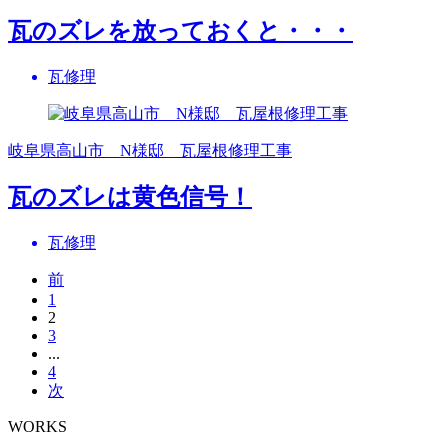
瓦のズレを放っておくと・・・
瓦修理
岐阜県高山市 N様邸 瓦屋根修理工事
瓦のズレは黄色信号！
瓦修理
前
1
2
3
...
4
次
WORKS