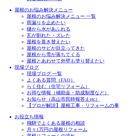
屋根のお悩み解決メニュー
屋根のお悩み解決メニュー 一覧
雨漏りを止めたい
樋から水があふれる
瓦が割れた・ズレた
屋根を葺き替えたい
屋根のサビが目立ってきた
屋根から雪が落ちてくる
屋根とあわせて外壁も塗り替えたい
現場ブログ
現場ブログ 一覧
よくある質問（FAQ）
らく住む（住宅リフォーム）
お得な情報（補助金・助成制度など）
お知らせ（高山市民時報答えetc）
【プロが解説】屋根工事・リフォームの事
お役立ち情報
飛騨でよくある屋根の相談
月々1万円の屋根リフォーム
屋根リフォームの流れ