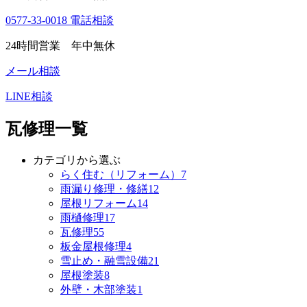
0577-33-0018
電話相談
24時間営業 年中無休
メール相談
LINE相談
瓦修理一覧
カテゴリから選ぶ
らく住む（リフォーム）
7
雨漏り修理・修繕
12
屋根リフォーム
14
雨樋修理
17
瓦修理
55
板金屋根修理
4
雪止め・融雪設備
21
屋根塗装
8
外壁・木部塗装
1