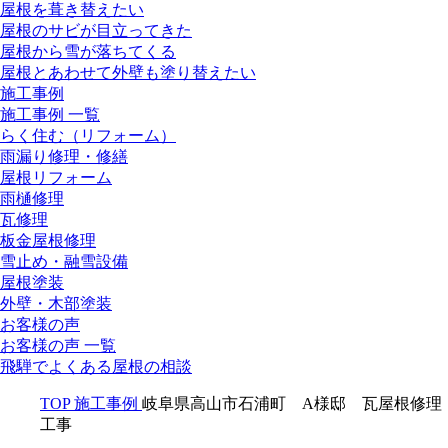
屋根を葺き替えたい
屋根のサビが目立ってきた
屋根から雪が落ちてくる
屋根とあわせて外壁も塗り替えたい
施工事例
施工事例 一覧
らく住む（リフォーム）
雨漏り修理・修繕
屋根リフォーム
雨樋修理
瓦修理
板金屋根修理
雪止め・融雪設備
屋根塗装
外壁・木部塗装
お客様の声
お客様の声 一覧
飛騨でよくある屋根の相談
TOP
施工事例
岐阜県高山市石浦町 A様邸 瓦屋根修理
工事