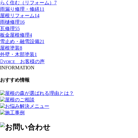
らく住む（リフォーム）
7
雨漏り修理・修繕
11
屋根リフォーム
14
雨樋修理
16
瓦修理
55
板金屋根修理
4
雪止め・融雪設備
21
屋根塗装
8
外壁・木部塗装
1
お客様の声
VOICE
INFORMATION
おすすめ情報