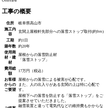
Overview
工事の概要
住所
岐阜県高山市
施工内
玄関上屋根軒先部分への落雪ストップ取付(約9ｍ)
容
工期
約1日
築年数
約20年
使用商
屋根からの落雪防止材
材・建
「落雪ストップ」
材
費用総
17万円（税込）
額
お客様
屋根からの落雪による被害が心配です。
からの
また、人の出入りがある玄関の上は特に心配で
ご要望
す。
屋根下への落雪を防止する「落雪ストップ」をご
提案させていただきました。
融雪装置と違って電気代などの維持費もかからな