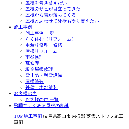
屋根を葺き替えたい
屋根のサビが目立ってきた
屋根から雪が落ちてくる
屋根とあわせて外壁も塗り替えたい
施工事例
施工事例 一覧
らく住む（リフォーム）
雨漏り修理・修繕
屋根リフォーム
雨樋修理
瓦修理
板金屋根修理
雪止め・融雪設備
屋根塗装
外壁・木部塗装
お客様の声
お客様の声 一覧
飛騨でよくある屋根の相談
TOP
施工事例
岐阜県高山市 M様邸 落雪ストップ施工
事例