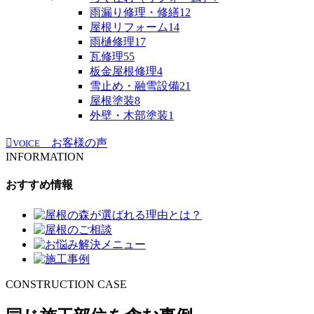
雨漏り修理・修繕
12
屋根リフォーム
14
雨樋修理
17
瓦修理
55
板金屋根修理
4
雪止め・融雪設備
21
屋根塗装
8
外壁・木部塗装
1
お客様の声
VOICE
INFORMATION
おすすめ情報
CONSTRUCTION CASE