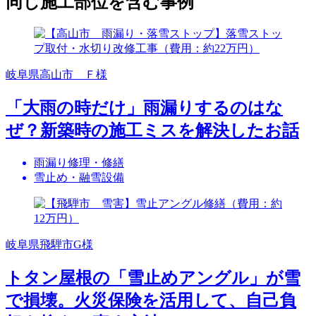
同じ施工部位を含む事例
岐阜県高山市 Ｆ様
「大雨の時だけ」雨漏りするのはな
ぜ？新築時の施工ミスを解決したお話
雨漏り修理・修繕
雪止め・融雪設備
岐阜県飛騨市G様
トタン屋根の「雪止めアングル」が雪
で損壊。火災保険を活用して、自己負