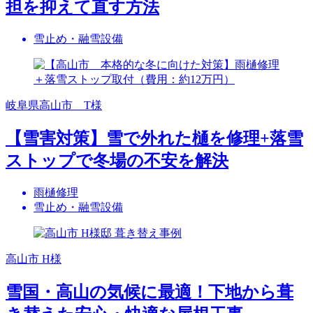
担を抑えて直す方法
雪止め・融雪設備
岐阜県高山市 T様
【雪害対策】雪で外れた樋を修理+落雪
ストップで冬場の不安を解決
雨樋修理
雪止め・融雪設備
高山市 H様
雪国・高山の気候に最適！下地から葺