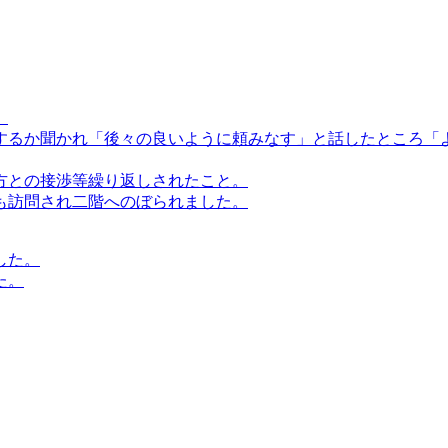
。
するか聞かれ「後々の良いように頼みなす」と話したところ「
方との接渉等繰り返しされたこと。
も訪問され二階へのぼられました。
した。
た。