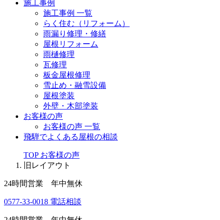
施工事例
施工事例 一覧
らく住む（リフォーム）
雨漏り修理・修繕
屋根リフォーム
雨樋修理
瓦修理
板金屋根修理
雪止め・融雪設備
屋根塗装
外壁・木部塗装
お客様の声
お客様の声 一覧
飛騨でよくある屋根の相談
TOP
お客様の声
旧レイアウト
24時間営業 年中無休
0577-33-0018
電話相談
24時間営業 年中無休