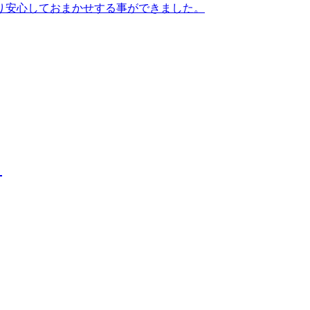
り安心しておまかせする事ができました。
！