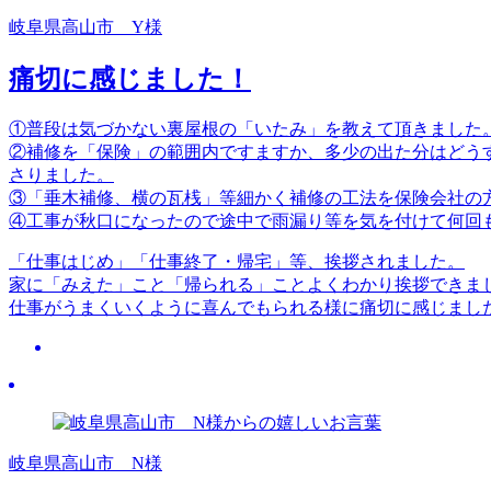
岐阜県高山市 Y様
痛切に感じました！
①普段は気づかない裏屋根の「いたみ」を教えて頂きました
②補修を「保険」の範囲内ですますか、多少の出た分はどう
さりました。
③「垂木補修、横の瓦桟」等細かく補修の工法を保険会社の
④工事が秋口になったので途中で雨漏り等を気を付けて何回
「仕事はじめ」「仕事終了・帰宅」等、挨拶されました。
家に「みえた」こと「帰られる」ことよくわかり挨拶できま
仕事がうまくいくように喜んでもられる様に痛切に感じまし
岐阜県高山市 N様