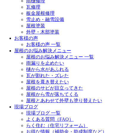
雨樋修理
瓦修理
板金屋根修理
雪止め・融雪設備
屋根塗装
外壁・木部塗装
お客様の声
お客様の声 一覧
屋根のお悩み解決メニュー
屋根のお悩み解決メニュー 一覧
雨漏りを止めたい
樋から水があふれる
瓦が割れた・ズレた
屋根を葺き替えたい
屋根のサビが目立ってきた
屋根から雪が落ちてくる
屋根とあわせて外壁も塗り替えたい
現場ブログ
現場ブログ 一覧
よくある質問（FAQ）
らく住む（住宅リフォーム）
お得な情報（補助金・助成制度など）