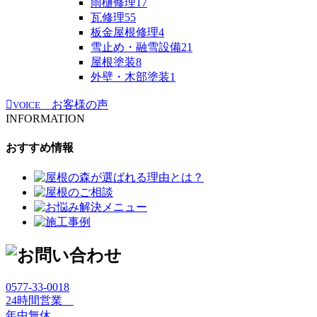
雨樋修理
17
瓦修理
55
板金屋根修理
4
雪止め・融雪設備
21
屋根塗装
8
外壁・木部塗装
1
お客様の声
VOICE
INFORMATION
おすすめ情報
0577-33-0018
24時間営業
年中無休