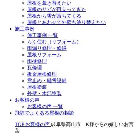
屋根を葺き替えたい
屋根のサビが目立ってきた
屋根から雪が落ちてくる
屋根とあわせて外壁も塗り替えたい
施工事例
施工事例 一覧
らく住む（リフォーム）
雨漏り修理・修繕
屋根リフォーム
雨樋修理
瓦修理
板金屋根修理
雪止め・融雪設備
屋根塗装
外壁・木部塗装
お客様の声
お客様の声 一覧
飛騨でよくある屋根の相談
TOP
お客様の声
岐阜県高山市 K様からの嬉しいお言
葉