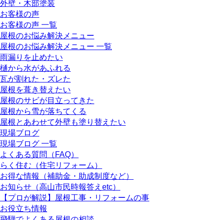
外壁・木部塗装
お客様の声
お客様の声 一覧
屋根のお悩み解決メニュー
屋根のお悩み解決メニュー 一覧
雨漏りを止めたい
樋から水があふれる
瓦が割れた・ズレた
屋根を葺き替えたい
屋根のサビが目立ってきた
屋根から雪が落ちてくる
屋根とあわせて外壁も塗り替えたい
現場ブログ
現場ブログ 一覧
よくある質問（FAQ）
らく住む（住宅リフォーム）
お得な情報（補助金・助成制度など）
お知らせ（高山市民時報答えetc）
【プロが解説】屋根工事・リフォームの事
お役立ち情報
飛騨でよくある屋根の相談