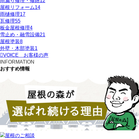
雨漏り修理・修繕
12
屋根リフォーム
14
雨樋修理
17
瓦修理
55
板金屋根修理
4
雪止め・融雪設備
21
屋根塗装
8
外壁・木部塗装
1
VOICE
お客様の声
INFORMATION
おすすめ情報