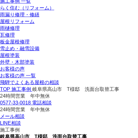
施工事例 一覧
らく住む（リフォーム）
雨漏り修理・修繕
屋根リフォーム
雨樋修理
瓦修理
板金屋根修理
雪止め・融雪設備
屋根塗装
外壁・木部塗装
お客様の声
お客様の声 一覧
飛騨でよくある屋根の相談
TOP
施工事例
岐阜県高山市 T様邸 洗面台取替工事
24時間営業 年中無休
0577-33-0018
電話相談
24時間営業 年中無休
メール相談
LINE相談
施工事例
岐阜県高山市 T様邸 洗面台取替工事