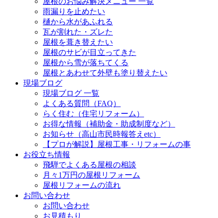
屋根のお悩み解決メニュー 一覧
雨漏りを止めたい
樋から水があふれる
瓦が割れた・ズレた
屋根を葺き替えたい
屋根のサビが目立ってきた
屋根から雪が落ちてくる
屋根とあわせて外壁も塗り替えたい
現場ブログ
現場ブログ 一覧
よくある質問（FAQ）
らく住む（住宅リフォーム）
お得な情報（補助金・助成制度など）
お知らせ（高山市民時報答えetc）
【プロが解説】屋根工事・リフォームの事
お役立ち情報
飛騨でよくある屋根の相談
月々1万円の屋根リフォーム
屋根リフォームの流れ
お問い合わせ
お問い合わせ
お見積もり