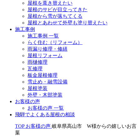
屋根を葺き替えたい
屋根のサビが目立ってきた
屋根から雪が落ちてくる
屋根とあわせて外壁も塗り替えたい
施工事例
施工事例 一覧
らく住む（リフォーム）
雨漏り修理・修繕
屋根リフォーム
雨樋修理
瓦修理
板金屋根修理
雪止め・融雪設備
屋根塗装
外壁・木部塗装
お客様の声
お客様の声 一覧
飛騨でよくある屋根の相談
TOP
お客様の声
岐阜県高山市 W様からの嬉しいお言
葉