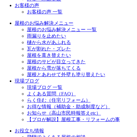
お客様の声
お客様の声 一覧
屋根のお悩み解決メニュー
屋根のお悩み解決メニュー 一覧
雨漏りを止めたい
樋から水があふれる
瓦が割れた・ズレた
屋根を葺き替えたい
屋根のサビが目立ってきた
屋根から雪が落ちてくる
屋根とあわせて外壁も塗り替えたい
現場ブログ
現場ブログ 一覧
よくある質問（FAQ）
らく住む（住宅リフォーム）
お得な情報（補助金・助成制度など）
お知らせ（高山市民時報答えetc）
【プロが解説】屋根工事・リフォームの事
お役立ち情報