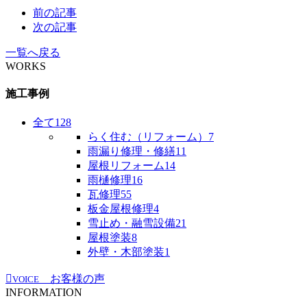
前の記事
次の記事
一覧へ戻る
WORKS
施工事例
全て
128
らく住む（リフォーム）
7
雨漏り修理・修繕
11
屋根リフォーム
14
雨樋修理
16
瓦修理
55
板金屋根修理
4
雪止め・融雪設備
21
屋根塗装
8
外壁・木部塗装
1
お客様の声
VOICE
INFORMATION