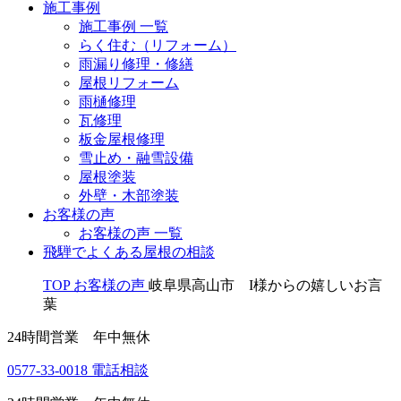
施工事例
施工事例 一覧
らく住む（リフォーム）
雨漏り修理・修繕
屋根リフォーム
雨樋修理
瓦修理
板金屋根修理
雪止め・融雪設備
屋根塗装
外壁・木部塗装
お客様の声
お客様の声 一覧
飛騨でよくある屋根の相談
TOP
お客様の声
岐阜県高山市 I様からの嬉しいお言
葉
24時間営業 年中無休
0577-33-0018
電話相談