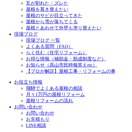
瓦が割れた・ズレた
屋根を葺き替えたい
屋根のサビが目立ってきた
屋根から雪が落ちてくる
屋根とあわせて外壁も塗り替えたい
現場ブログ
現場ブログ 一覧
よくある質問（FAQ）
らく住む（住宅リフォーム）
お得な情報（補助金・助成制度など）
お知らせ（高山市民時報答えetc）
【プロが解説】屋根工事・リフォームの事
お役立ち情報
飛騨でよくある屋根の相談
月々1万円の屋根リフォーム
屋根リフォームの流れ
お問い合わせ
お問い合わせ
お見積もり
LINE相談