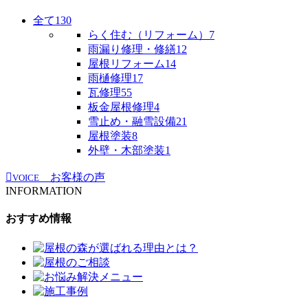
全て
130
らく住む（リフォーム）
7
雨漏り修理・修繕
12
屋根リフォーム
14
雨樋修理
17
瓦修理
55
板金屋根修理
4
雪止め・融雪設備
21
屋根塗装
8
外壁・木部塗装
1
お客様の声
VOICE
INFORMATION
おすすめ情報