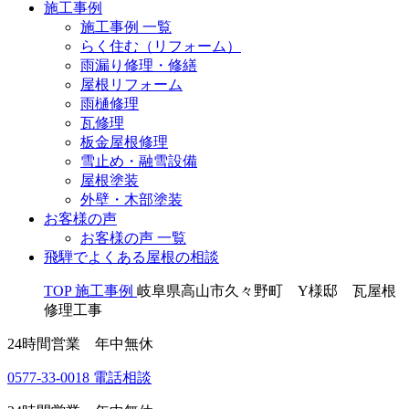
施工事例
施工事例 一覧
らく住む（リフォーム）
雨漏り修理・修繕
屋根リフォーム
雨樋修理
瓦修理
板金屋根修理
雪止め・融雪設備
屋根塗装
外壁・木部塗装
お客様の声
お客様の声 一覧
飛騨でよくある屋根の相談
TOP
施工事例
岐阜県高山市久々野町 Y様邸 瓦屋根
修理工事
24時間営業 年中無休
0577-33-0018
電話相談