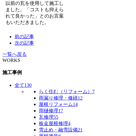
以前の瓦を使用して施工し
ました。「コストも抑えら
れて良かった」とのお言葉
もいただきました。
前の記事
次の記事
一覧へ戻る
WORKS
施工事例
全て
130
らく住む（リフォーム）
7
雨漏り修理・修繕
12
屋根リフォーム
14
雨樋修理
17
瓦修理
55
板金屋根修理
4
雪止め・融雪設備
21