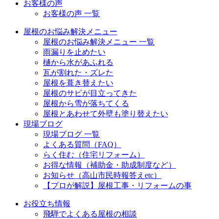
お客様の声
お客様の声 一覧
屋根のお悩み解決メニュー
屋根のお悩み解決メニュー 一覧
雨漏りを止めたい
樋から水があふれる
瓦が割れた・ズレた
屋根を葺き替えたい
屋根のサビが目立ってきた
屋根から雪が落ちてくる
屋根とあわせて外壁も塗り替えたい
現場ブログ
現場ブログ 一覧
よくある質問（FAQ）
らく住む（住宅リフォーム）
お得な情報（補助金・助成制度など）
お知らせ（高山市民時報答えetc）
【プロが解説】屋根工事・リフォームの事
お役立ち情報
飛騨でよくある屋根の相談