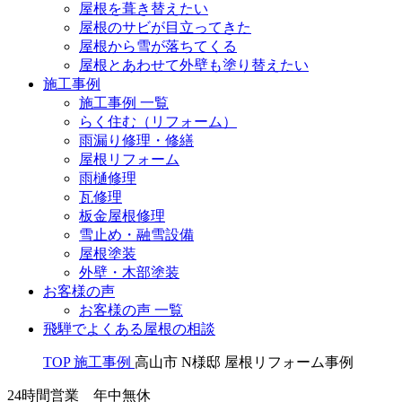
屋根を葺き替えたい
屋根のサビが目立ってきた
屋根から雪が落ちてくる
屋根とあわせて外壁も塗り替えたい
施工事例
施工事例 一覧
らく住む（リフォーム）
雨漏り修理・修繕
屋根リフォーム
雨樋修理
瓦修理
板金屋根修理
雪止め・融雪設備
屋根塗装
外壁・木部塗装
お客様の声
お客様の声 一覧
飛騨でよくある屋根の相談
TOP
施工事例
高山市 N様邸 屋根リフォーム事例
24時間営業 年中無休