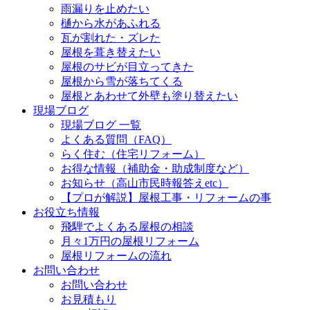
雨漏りを止めたい
樋から水があふれる
瓦が割れた・ズレた
屋根を葺き替えたい
屋根のサビが目立ってきた
屋根から雪が落ちてくる
屋根とあわせて外壁も塗り替えたい
現場ブログ
現場ブログ 一覧
よくある質問（FAQ）
らく住む（住宅リフォーム）
お得な情報（補助金・助成制度など）
お知らせ（高山市民時報答えetc）
【プロが解説】屋根工事・リフォームの事
お役立ち情報
飛騨でよくある屋根の相談
月々1万円の屋根リフォーム
屋根リフォームの流れ
お問い合わせ
お問い合わせ
お見積もり