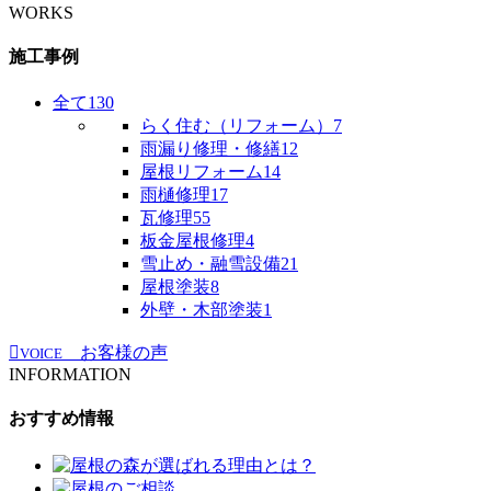
WORKS
施工事例
全て
130
らく住む（リフォーム）
7
雨漏り修理・修繕
12
屋根リフォーム
14
雨樋修理
17
瓦修理
55
板金屋根修理
4
雪止め・融雪設備
21
屋根塗装
8
外壁・木部塗装
1
お客様の声
VOICE
INFORMATION
おすすめ情報