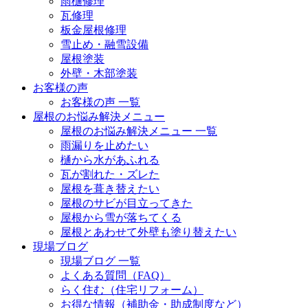
雨樋修理
瓦修理
板金屋根修理
雪止め・融雪設備
屋根塗装
外壁・木部塗装
お客様の声
お客様の声 一覧
屋根のお悩み解決メニュー
屋根のお悩み解決メニュー 一覧
雨漏りを止めたい
樋から水があふれる
瓦が割れた・ズレた
屋根を葺き替えたい
屋根のサビが目立ってきた
屋根から雪が落ちてくる
屋根とあわせて外壁も塗り替えたい
現場ブログ
現場ブログ 一覧
よくある質問（FAQ）
らく住む（住宅リフォーム）
お得な情報（補助金・助成制度など）