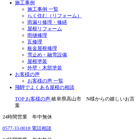
施工事例
施工事例 一覧
らく住む（リフォーム）
雨漏り修理・修繕
屋根リフォーム
雨樋修理
瓦修理
板金屋根修理
雪止め・融雪設備
屋根塗装
外壁・木部塗装
お客様の声
お客様の声 一覧
飛騨でよくある屋根の相談
TOP
お客様の声
岐阜県高山市 N様からの嬉しいお言
葉
24時間営業 年中無休
0577-33-0018
電話相談