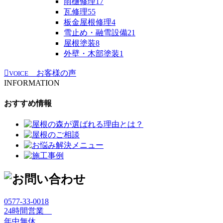
雨樋修理
17
瓦修理
55
板金屋根修理
4
雪止め・融雪設備
21
屋根塗装
8
外壁・木部塗装
1
お客様の声
VOICE
INFORMATION
おすすめ情報
0577-33-0018
24時間営業
年中無休