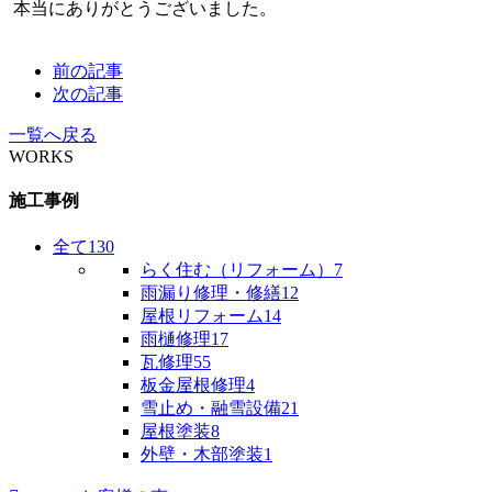
本当にありがとうございました。
前の記事
次の記事
一覧へ戻る
WORKS
施工事例
全て
130
らく住む（リフォーム）
7
雨漏り修理・修繕
12
屋根リフォーム
14
雨樋修理
17
瓦修理
55
板金屋根修理
4
雪止め・融雪設備
21
屋根塗装
8
外壁・木部塗装
1