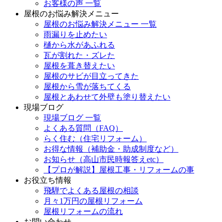
お客様の声 一覧
屋根のお悩み解決メニュー
屋根のお悩み解決メニュー 一覧
雨漏りを止めたい
樋から水があふれる
瓦が割れた・ズレた
屋根を葺き替えたい
屋根のサビが目立ってきた
屋根から雪が落ちてくる
屋根とあわせて外壁も塗り替えたい
現場ブログ
現場ブログ 一覧
よくある質問（FAQ）
らく住む（住宅リフォーム）
お得な情報（補助金・助成制度など）
お知らせ（高山市民時報答えetc）
【プロが解説】屋根工事・リフォームの事
お役立ち情報
飛騨でよくある屋根の相談
月々1万円の屋根リフォーム
屋根リフォームの流れ
お問い合わせ