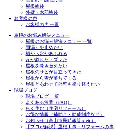
雪止め・融雪設備
屋根塗装
外壁・木部塗装
お客様の声
お客様の声 一覧
屋根のお悩み解決メニュー
屋根のお悩み解決メニュー 一覧
雨漏りを止めたい
樋から水があふれる
瓦が割れた・ズレた
屋根を葺き替えたい
屋根のサビが目立ってきた
屋根から雪が落ちてくる
屋根とあわせて外壁も塗り替えたい
現場ブログ
現場ブログ 一覧
よくある質問（FAQ）
らく住む（住宅リフォーム）
お得な情報（補助金・助成制度など）
お知らせ（高山市民時報答えetc）
【プロが解説】屋根工事・リフォームの事