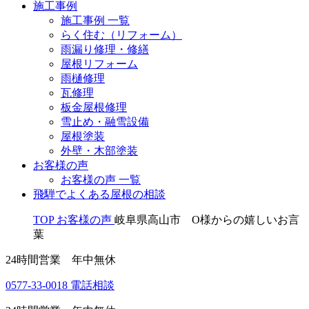
施工事例
施工事例 一覧
らく住む（リフォーム）
雨漏り修理・修繕
屋根リフォーム
雨樋修理
瓦修理
板金屋根修理
雪止め・融雪設備
屋根塗装
外壁・木部塗装
お客様の声
お客様の声 一覧
飛騨でよくある屋根の相談
TOP
お客様の声
岐阜県高山市 O様からの嬉しいお言
葉
24時間営業 年中無休
0577-33-0018
電話相談