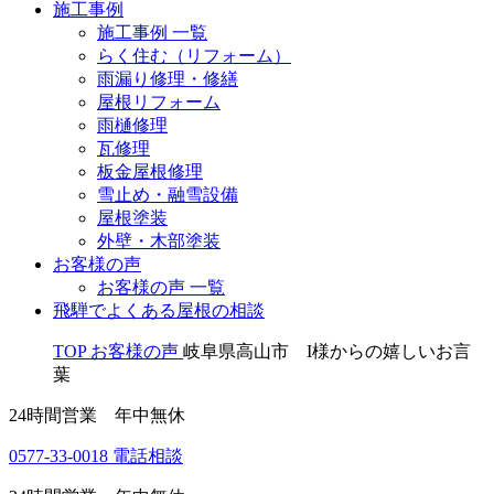
施工事例
施工事例 一覧
らく住む（リフォーム）
雨漏り修理・修繕
屋根リフォーム
雨樋修理
瓦修理
板金屋根修理
雪止め・融雪設備
屋根塗装
外壁・木部塗装
お客様の声
お客様の声 一覧
飛騨でよくある屋根の相談
TOP
お客様の声
岐阜県高山市 I様からの嬉しいお言
葉
24時間営業 年中無休
0577-33-0018
電話相談