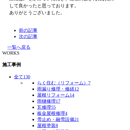
して良かったと思っております。
ありがとうございました。
前の記事
次の記事
一覧へ戻る
WORKS
施工事例
全て
130
らく住む（リフォーム）
7
雨漏り修理・修繕
12
屋根リフォーム
14
雨樋修理
17
瓦修理
55
板金屋根修理
4
雪止め・融雪設備
21
屋根塗装
8